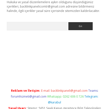
Hukuka ve yasal düzenlemelere aykırı olduğunu düşündüğünüz
içerikleri,
backlinkpanelicomtr@gmail.com
adresine bildirmeniz
halinde, ilgili içerikler yasal süre içerisinde sitemizden kaldırılacaktır.
Arama
 giriş
Reklam ve İletişim:
E-mail:
backlinkpaneli@gmail.com
Teams:
forumhizmeti@gmail.com
Whatsapp: 0262 606 0 726
Telegram:
@karabul
Yasal Uyarı:
Sitemiz, 5651 Sayılı Kanun gereğince Bilgi Teknolojileri