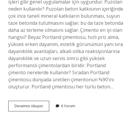
işleri gibi genel uygulamalar için uygundur. Puzolan
neden kullanılır? Puzolan beton katkısının içeriğinde
çok ince taneli mineral katkıların bulunması, suyun
taze betonda tutulmasını sağlar; bu da taze betonda
daha az terleme olmasını sağlar. Çimento en iyi olan
hangisi? Beyaz Portland çimentosu, hızlı priz alma,
yüksek erken dayanım, estetik görünümün yanı sıra
dayanıklılık avantajları, alkali-silika reaksiyonlarına
dayanıklılık ve uzun servis ömrü gibi yüksek
performanslı çimentolardan biridir. Portland
çimento nerelerde kullanılır? Sıradan Portland
çimentosu dünyada üretilen çimentonun %90’ını
oluşturur. Portland çimentosu her türlü beton…
Puzolanik
Devamını okuyun
6 Yorum
Çimento
Nerelerde
Kullanılır