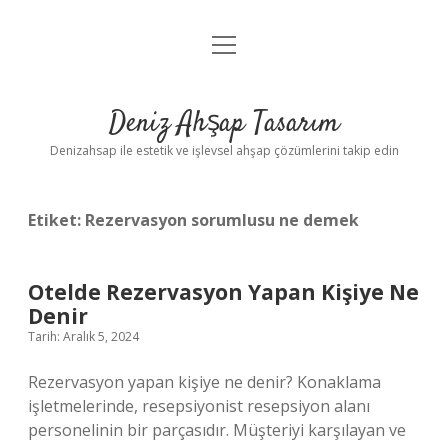
menüyü
Anasayfa
aç
Gizlilik Politikası
Deniz Ahşap Tasarım
Yasal Uyarı
Denizahsap ile estetik ve işlevsel ahşap çözümlerini takip edin
Etiket:
Rezervasyon sorumlusu ne demek
Otelde Rezervasyon Yapan Kişiye Ne
Denir
Tarih: Aralık 5, 2024
Rezervasyon yapan kişiye ne denir? Konaklama
işletmelerinde, resepsiyonist resepsiyon alanı
personelinin bir parçasıdır. Müşteriyi karşılayan ve