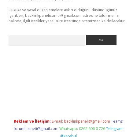
Hukuka ve yasal düzenlemelere aykırı olduğunu düşündüğünüz
içerikleri,
backlinkpanelicomtr@gmail.com
adresine bildirmeniz
halinde, ilgili içerikler yasal süre içerisinde sitemizden kaldırılacaktır.
Arama
giriş
Reklam ve İletişim:
E-mail:
backlinkpaneli@gmail.com
Teams:
forumhizmeti@gmail.com
Whatsapp: 0262 606 0 726
Telegram:
@karabul