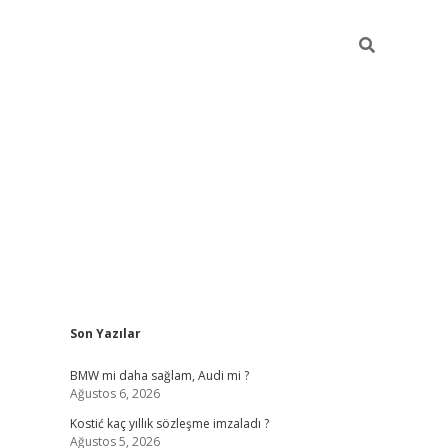
Sidebar
Son Yazılar
pia bella casino 
BMW mi daha sağlam, Audi mi ?
Ağustos 6, 2026
Kostić kaç yıllık sözleşme imzaladı ?
Ağustos 5, 2026