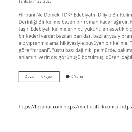
Tarih: Ekim 23, 2025
Hırpani Ne Demek TDK? Edebiyatın Diliyle Bir Kelim
Derinliği Bir kelime bazen bir roman kadar ağırdır.
taşır. Edebiyat, kelimelerin bu yükünü en estetik bi
bir kaderi vardır; bazıları parıldar, bazılarıysa yıpr
ait: yıpranmış ama hikâyesiyle büyüyen bir kelime
göre “hırpani”, “üstü başı dağınık, pejmürde, bakım
anlamını verir: dış görünüşü bozulmuş, düzeni dağı
Hırpani
Devamını okuyun
6 Yorum
ne
demek
TDK
?
https://fezanur.com
https://mutluciftlik.com.tr
https