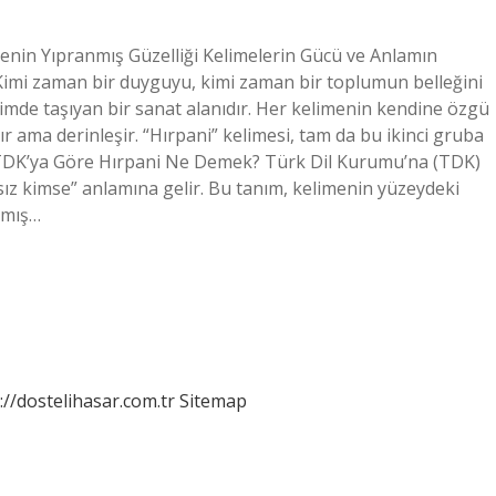
enin Yıpranmış Güzelliği Kelimelerin Gücü ve Anlamın
 Kimi zaman bir duyguyu, kimi zaman bir toplumun belleğini
çimde taşıyan bir sanat alanıdır. Her kelimenin kendine özgü
anır ama derinleşir. “Hırpani” kelimesi, tam da bu ikinci gruba
. TDK’ya Göre Hırpani Ne Demek? Türk Dil Kurumu’na (TDK)
sız kimse” anlamına gelir. Bu tanım, kelimenin yüzeydeki
lmış…
://dostelihasar.com.tr
Sitemap