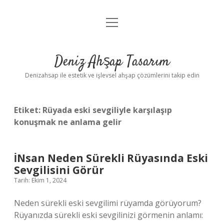
menüyü
Anasayfa
aç
Gizlilik Politikası
Deniz Ahşap Tasarım
Yasal Uyarı
Denizahsap ile estetik ve işlevsel ahşap çözümlerini takip edin
Etiket:
Rüyada eski sevgiliyle karşılaşıp
konuşmak ne anlama gelir
İNsan Neden Sürekli Rüyasında Eski
Sevgilisini Görür
Tarih: Ekim 1, 2024
Neden sürekli eski sevgilimi rüyamda görüyorum?
Rüyanızda sürekli eski sevgilinizi görmenin anlamı: