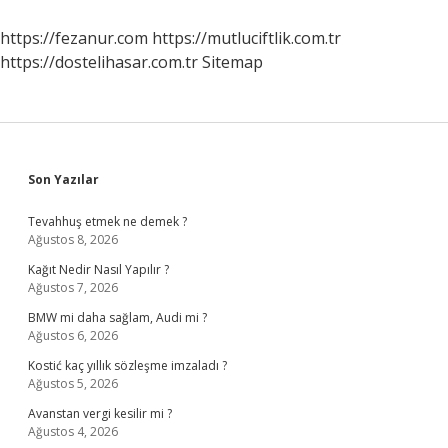
Eski
Sevgilisini
https://fezanur.com
https://mutluciftlik.com.tr
Görür
https://dostelihasar.com.tr
Sitemap
Sidebar
Son Yazılar
Tevahhuş etmek ne demek ?
Ağustos 8, 2026
Kağıt Nedir Nasıl Yapılır ?
Ağustos 7, 2026
BMW mi daha sağlam, Audi mi ?
Ağustos 6, 2026
Kostić kaç yıllık sözleşme imzaladı ?
Ağustos 5, 2026
Avanstan vergi kesilir mi ?
Ağustos 4, 2026