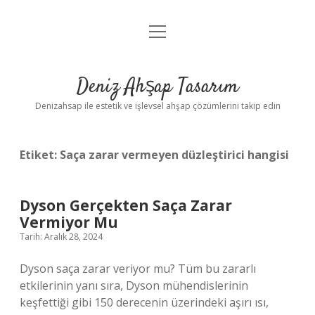
menüyü
Anasayfa
aç
Gizlilik Politikası
Deniz Ahşap Tasarım
Yasal Uyarı
Denizahsap ile estetik ve işlevsel ahşap çözümlerini takip edin
Etiket:
Saça zarar vermeyen düzleştirici hangisi
Dyson Gerçekten Saça Zarar
Vermiyor Mu
Tarih: Aralık 28, 2024
Dyson saça zarar veriyor mu? Tüm bu zararlı
etkilerinin yanı sıra, Dyson mühendislerinin
keşfettiği gibi 150 derecenin üzerindeki aşırı ısı,