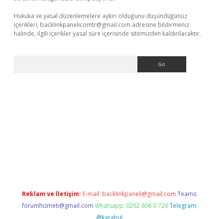
Hukuka ve yasal düzenlemelere aykırı olduğunu düşündüğünüz
içerikleri,
backlinkpanelicomtr@gmail.com
adresine bildirmeniz
halinde, ilgili içerikler yasal süre içerisinde sitemizden kaldırılacaktır.
Arama
giriş
Reklam ve İletişim:
E-mail:
backlinkpaneli@gmail.com
Teams:
forumhizmeti@gmail.com
Whatsapp: 0262 606 0 726
Telegram:
@karabul