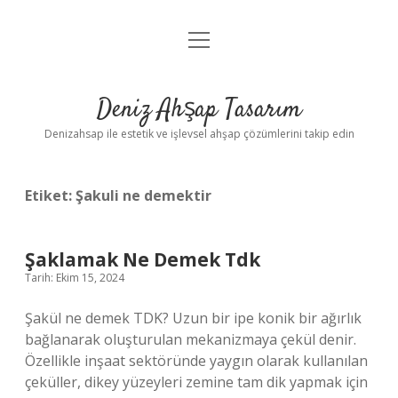
menüyü
Anasayfa
aç
Gizlilik Politikası
Deniz Ahşap Tasarım
Yasal Uyarı
Denizahsap ile estetik ve işlevsel ahşap çözümlerini takip edin
Etiket:
Şakuli ne demektir
Şaklamak Ne Demek Tdk
Tarih: Ekim 15, 2024
Şakül ne demek TDK? Uzun bir ipe konik bir ağırlık
bağlanarak oluşturulan mekanizmaya çekül denir.
Özellikle inşaat sektöründe yaygın olarak kullanılan
çeküller, dikey yüzeyleri zemine tam dik yapmak için