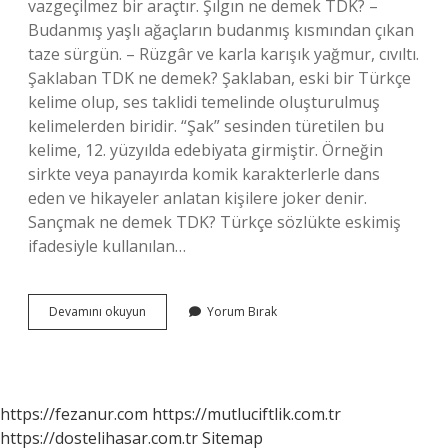
vazgeçilmez bir araçtır. Şılgın ne demek TDK? –
Budanmış yaşlı ağaçların budanmış kısmından çıkan
taze sürgün. – Rüzgâr ve karla karışık yağmur, cıvıltı.
Şaklaban TDK ne demek? Şaklaban, eski bir Türkçe
kelime olup, ses taklidi temelinde oluşturulmuş
kelimelerden biridir. “Şak” sesinden türetilen bu
kelime, 12. yüzyılda edebiyata girmiştir. Örneğin
sirkte veya panayırda komik karakterlerle dans
eden ve hikayeler anlatan kişilere joker denir.
Sançmak ne demek TDK? Türkçe sözlükte eskimiş
ifadesiyle kullanılan…
Şaklamak
Devamını okuyun
Yorum Bırak
Ne
Demek
Tdk
https://fezanur.com
https://mutluciftlik.com.tr
https://dostelihasar.com.tr
Sitemap