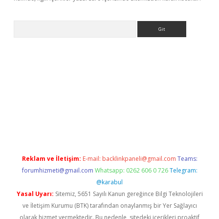
Arama
giriş
Reklam ve İletişim:
E-mail:
backlinkpaneli@gmail.com
Teams:
forumhizmeti@gmail.com
Whatsapp: 0262 606 0 726
Telegram:
@karabul
Yasal Uyarı:
Sitemiz, 5651 Sayılı Kanun gereğince Bilgi Teknolojileri
ve İletişim Kurumu (BTK) tarafından onaylanmış bir Yer Sağlayıcı
olarak hizmet vermektedir. Bu nedenle, sitedeki içerikleri proaktif