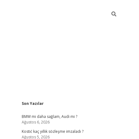
Sidebar
Son Yazılar
pia bella casino giriş
BMW mi daha sağlam, Audi mi ?
Ağustos 6, 2026
Kostić kaç yıllık sözleşme imzaladı ?
Ağustos 5, 2026