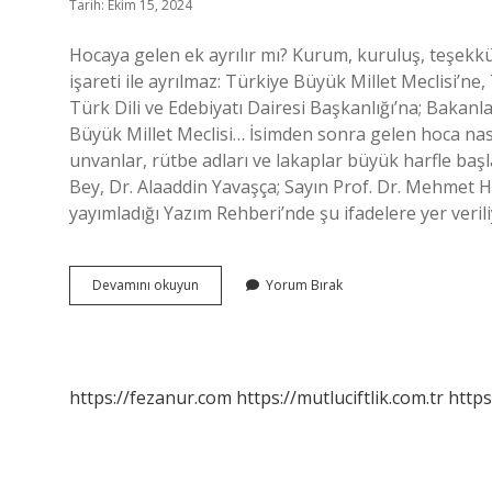
Tarih: Ekim 15, 2024
Hocaya gelen ek ayrılır mı? Kurum, kuruluş, teşekkül,
işareti ile ayrılmaz: Türkiye Büyük Millet Meclisi’ne
Türk Dili ve Edebiyatı Dairesi Başkanlığı’na; Bakan
Büyük Millet Meclisi… İsimden sonra gelen hoca nasıl
unvanlar, rütbe adları ve lakaplar büyük harfle b
Bey, Dr. Alaaddin Yavaşça; Sayın Prof. Dr. Mehmet Ho
yayımladığı Yazım Rehberi’nde şu ifadelere yer verili
Ayşe
Devamını okuyun
Yorum Bırak
Hocanın
Nasıl
Yazılır
https://fezanur.com
https://mutluciftlik.com.tr
https