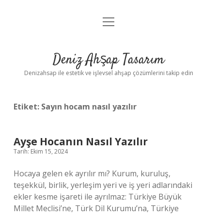
menüyü
Anasayfa
aç
Gizlilik Politikası
Deniz Ahşap Tasarım
Yasal Uyarı
Denizahsap ile estetik ve işlevsel ahşap çözümlerini takip edin
Etiket:
Sayın hocam nasıl yazılır
Ayşe Hocanın Nasıl Yazılır
Tarih: Ekim 15, 2024
Hocaya gelen ek ayrılır mı? Kurum, kuruluş,
teşekkül, birlik, yerleşim yeri ve iş yeri adlarındaki
ekler kesme işareti ile ayrılmaz: Türkiye Büyük
Millet Meclisi’ne, Türk Dil Kurumu’na, Türkiye