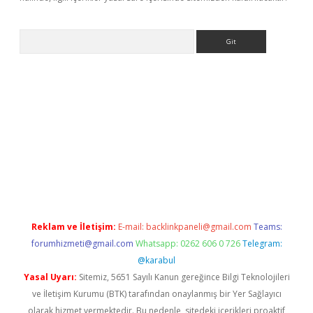
Arama
asino giriş
Reklam ve İletişim:
E-mail:
backlinkpaneli@gmail.com
Teams:
forumhizmeti@gmail.com
Whatsapp: 0262 606 0 726
Telegram:
@karabul
Yasal Uyarı:
Sitemiz, 5651 Sayılı Kanun gereğince Bilgi Teknolojileri
ve İletişim Kurumu (BTK) tarafından onaylanmış bir Yer Sağlayıcı
olarak hizmet vermektedir. Bu nedenle, sitedeki içerikleri proaktif