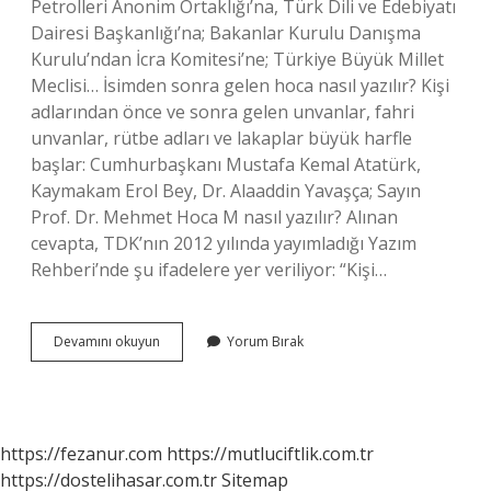
Petrolleri Anonim Ortaklığı’na, Türk Dili ve Edebiyatı
Dairesi Başkanlığı’na; Bakanlar Kurulu Danışma
Kurulu’ndan İcra Komitesi’ne; Türkiye Büyük Millet
Meclisi… İsimden sonra gelen hoca nasıl yazılır? Kişi
adlarından önce ve sonra gelen unvanlar, fahri
unvanlar, rütbe adları ve lakaplar büyük harfle
başlar: Cumhurbaşkanı Mustafa Kemal Atatürk,
Kaymakam Erol Bey, Dr. Alaaddin Yavaşça; Sayın
Prof. Dr. Mehmet Hoca M nasıl yazılır? Alınan
cevapta, TDK’nın 2012 yılında yayımladığı Yazım
Rehberi’nde şu ifadelere yer veriliyor: “Kişi…
Ayşe
Devamını okuyun
Yorum Bırak
Hocanın
Nasıl
Yazılır
https://fezanur.com
https://mutluciftlik.com.tr
https://dostelihasar.com.tr
Sitemap