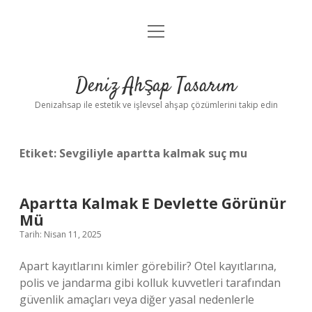
menüyü
Anasayfa
aç
Gizlilik Politikası
Deniz Ahşap Tasarım
Yasal Uyarı
Denizahsap ile estetik ve işlevsel ahşap çözümlerini takip edin
Etiket:
Sevgiliyle apartta kalmak suç mu
Apartta Kalmak E Devlette Görünür
Mü
Tarih: Nisan 11, 2025
Apart kayıtlarını kimler görebilir? Otel kayıtlarına,
polis ve jandarma gibi kolluk kuvvetleri tarafından
güvenlik amaçları veya diğer yasal nedenlerle