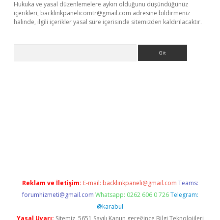
Hukuka ve yasal düzenlemelere aykırı olduğunu düşündüğünüz
içerikleri,
backlinkpanelicomtr@gmail.com
adresine bildirmeniz
halinde, ilgili içerikler yasal süre içerisinde sitemizden kaldırılacaktır.
Arama
giriş
Reklam ve İletişim:
E-mail:
backlinkpaneli@gmail.com
Teams:
forumhizmeti@gmail.com
Whatsapp: 0262 606 0 726
Telegram:
@karabul
Yasal Uyarı:
Sitemiz, 5651 Sayılı Kanun gereğince Bilgi Teknolojileri