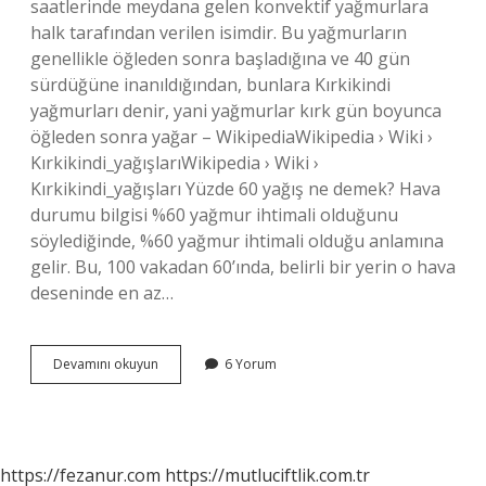
saatlerinde meydana gelen konvektif yağmurlara
halk tarafından verilen isimdir. Bu yağmurların
genellikle öğleden sonra başladığına ve 40 gün
sürdüğüne inanıldığından, bunlara Kırkikindi
yağmurları denir, yani yağmurlar kırk gün boyunca
öğleden sonra yağar – WikipediaWikipedia › Wiki ›
Kırkikindi_yağışlarıWikipedia › Wiki ›
Kırkikindi_yağışları Yüzde 60 yağış ne demek? Hava
durumu bilgisi %60 yağmur ihtimali olduğunu
söylediğinde, %60 yağmur ihtimali olduğu anlamına
gelir. Bu, 100 vakadan 60’ında, belirli bir yerin o hava
deseninde en az…
80
Devamını okuyun
6 Yorum
Yağmur
Ne
Demek
https://fezanur.com
https://mutluciftlik.com.tr