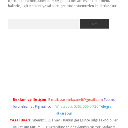
içerikleri,
backlinkpanelicomtr@gmail.com
adresine bildirmeniz
halinde, ilgili içerikler yasal süre içerisinde sitemizden kaldırılacaktır.
Arama
giriş
Reklam ve İletişim:
E-mail:
backlinkpaneli@gmail.com
Teams:
forumhizmeti@gmail.com
Whatsapp: 0262 606 0 726
Telegram:
@karabul
Yasal Uyarı:
Sitemiz, 5651 Sayılı Kanun gereğince Bilgi Teknolojileri
ve İletişim Kurumu (BTK) tarafından onaylanmış bir Yer Sağlayıcı