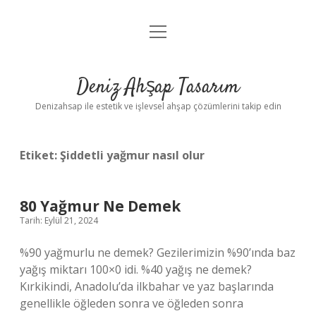
menüyü
Anasayfa
aç
Gizlilik Politikası
Deniz Ahşap Tasarım
Yasal Uyarı
Denizahsap ile estetik ve işlevsel ahşap çözümlerini takip edin
Etiket:
Şiddetli yağmur nasıl olur
80 Yağmur Ne Demek
Tarih: Eylül 21, 2024
%90 yağmurlu ne demek? Gezilerimizin %90’ında baz
yağış miktarı 100×0 idi. %40 yağış ne demek?
Kırkikindi, Anadolu’da ilkbahar ve yaz başlarında
genellikle öğleden sonra ve öğleden sonra