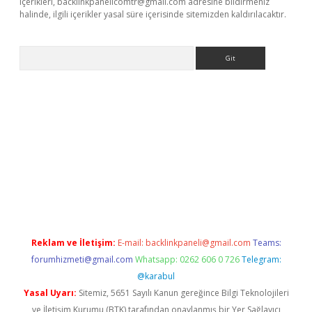
içerikleri,
backlinkpanelicomtr@gmail.com
adresine bildirmeniz
halinde, ilgili içerikler yasal süre içerisinde sitemizden kaldırılacaktır.
Arama
giriş
Reklam ve İletişim:
E-mail:
backlinkpaneli@gmail.com
Teams:
forumhizmeti@gmail.com
Whatsapp: 0262 606 0 726
Telegram:
@karabul
Yasal Uyarı:
Sitemiz, 5651 Sayılı Kanun gereğince Bilgi Teknolojileri
ve İletişim Kurumu (BTK) tarafından onaylanmış bir Yer Sağlayıcı