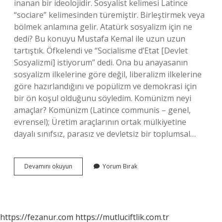
inanan bir ideolojidir. Sosyalist kelimesi Latince
“sociare” kelimesinden türemiştir. Birleştirmek veya
bölmek anlamına gelir. Atatürk sosyalizm için ne
dedi? Bu konuyu Mustafa Kemal ile uzun uzun
tartıştık. Öfkelendi ve “Socialisme d’Etat [Devlet
Sosyalizmi] istiyorum” dedi. Ona bu anayasanın
sosyalizm ilkelerine göre değil, liberalizm ilkelerine
göre hazırlandığını ve popülizm ve demokrasi için
bir ön koşul olduğunu söyledim. Komünizm neyi
amaçlar? Komünizm (Latince communis – genel,
evrensel); Üretim araçlarının ortak mülkiyetine
dayalı sınıfsız, parasız ve devletsiz bir toplumsal…
Sosyalizmin
Devamını okuyun
Yorum Bırak
Amaçları
Nedir
https://fezanur.com
https://mutluciftlik.com.tr