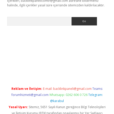
içerikleri,
backlinkpanelicomtr@gmail.com
adresine bildirmeniz
halinde, ilgili içerikler yasal süre içerisinde sitemizden kaldırılacaktır.
Arama
giriş
Reklam ve İletişim:
E-mail:
backlinkpaneli@gmail.com
Teams:
forumhizmeti@gmail.com
Whatsapp: 0262 606 0 726
Telegram:
@karabul
Yasal Uyarı:
Sitemiz, 5651 Sayılı Kanun gereğince Bilgi Teknolojileri
ve İletişim Kurumu (BTK) tarafından onaylanmış bir Yer Sağlayıcı