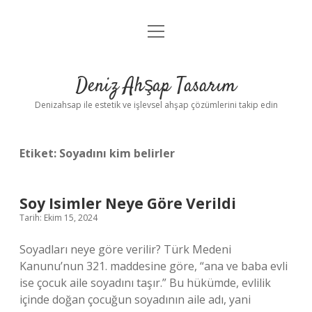
menüyü
Anasayfa
aç
Gizlilik Politikası
Deniz Ahşap Tasarım
Yasal Uyarı
Denizahsap ile estetik ve işlevsel ahşap çözümlerini takip edin
Etiket:
Soyadını kim belirler
Soy Isimler Neye Göre Verildi
Tarih: Ekim 15, 2024
Soyadları neye göre verilir? Türk Medeni
Kanunu’nun 321. maddesine göre, “ana ve baba evli
ise çocuk aile soyadını taşır.” Bu hükümde, evlilik
içinde doğan çocuğun soyadının aile adı, yani