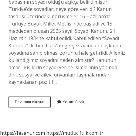
babasının soyadı olduğu açıkça belirtilmiştir.
Türkiye’de soyadları neye göre verildi? Kanun
tasarısı üzerindeki görüşmeler 16 Haziran’da
Türkiye Büyük Millet Meclisi’nde başladı ve 15
maddeden oluşan 2525 sayılı Soyadı Kanunu 21
Haziran 1934’te kabul edildi. Kabul edilen “Soyadı
Kanunu” ile her Türk’ün gerçek adından başka bir
soyadına sahip olması zorunlu hale getirildi. Ailemiz
kullandığımız soyadını neden almıştır? Kanunun
amacı, kişilerin soyadı yerine isimlerinin yanında
dini, sosyal ve ailevi unvanları taşımalarından
kaynaklanan pozitif…
Soy
Devamını okuyun
Yorum Bırak
Isimler
Neye
Göre
Verildi
https://fezanur.com
https://mutluciftlik.com.tr