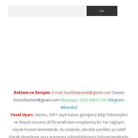
Arama
 giriş
Reklam ve İletişim:
E-mail:
backlinkpaneli@gmail.com
Teams:
forumhizmeti@gmail.com
Whatsapp: 0262 606 0 726
Telegram:
@karabul
Yasal Uyarı:
Sitemiz, 5651 Sayılı Kanun gereğince Bilgi Teknolojileri
ve İletişim Kurumu (BTK) tarafından onaylanmış bir Yer Sağlayıcı
olarak hizmet vermektedir. Bu nedenle, sitedeki içerikleri proaktif
olarak denetleme veya araştırma yükümlülüğümüz bulunmamaktadır.