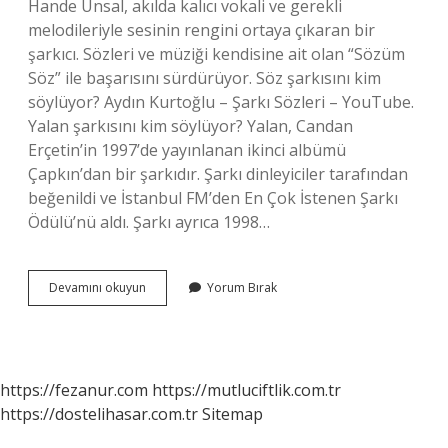
Hande Ünsal, akılda kalıcı vokali ve gerekli
melodileriyle sesinin rengini ortaya çıkaran bir
şarkıcı. Sözleri ve müziği kendisine ait olan “Sözüm
Söz” ile başarısını sürdürüyor. Söz şarkısını kim
söylüyor? Aydın Kurtoğlu – Şarkı Sözleri – YouTube.
Yalan şarkısını kim söylüyor? Yalan, Candan
Erçetin’in 1997’de yayınlanan ikinci albümü
Çapkın’dan bir şarkıdır. Şarkı dinleyiciler tarafından
beğenildi ve İstanbul FM’den En Çok İstenen Şarkı
Ödülü’nü aldı. Şarkı ayrıca 1998…
Sözüm
Devamını okuyun
Yorum Bırak
Söz
Şarkısını
Kim
Söylüyor
https://fezanur.com
https://mutluciftlik.com.tr
https://dostelihasar.com.tr
Sitemap