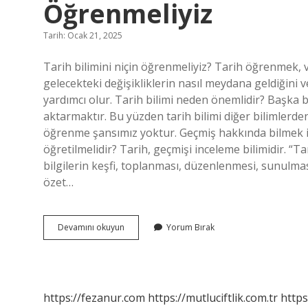
Öğrenmeliyiz
Tarih: Ocak 21, 2025
Tarih bilimini niçin öğrenmeliyiz? Tarih öğrenmek, v
gelecekteki değişikliklerin nasıl meydana geldiğin
yardımcı olur. Tarih bilimi neden önemlidir? Başka 
aktarmaktır. Bu yüzden tarih bilimi diğer bilimlerde
öğrenme şansımız yoktur. Geçmiş hakkında bilmek iste
öğretilmelidir? Tarih, geçmişi inceleme bilimidir. “T
bilgilerin keşfi, toplanması, düzenlenmesi, sunulmas
özet…
9
Devamını okuyun
Yorum Bırak
Sınıf
Tarih
Dersi
Tarih
Bilimini
https://fezanur.com
https://mutluciftlik.com.tr
https
Niçin