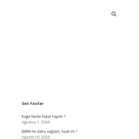
Sidebar
Son Yazılar
pia bella casino giriş
Kağıt Nedir Nasıl Yapılır ?
Ağustos 7, 2026
BMW mi daha sağlam, Audi mi ?
Ağustos 6, 2026