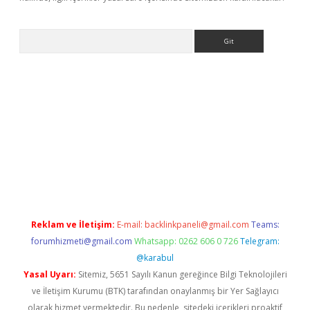
Arama
giriş
Reklam ve İletişim:
E-mail:
backlinkpaneli@gmail.com
Teams:
forumhizmeti@gmail.com
Whatsapp: 0262 606 0 726
Telegram:
@karabul
Yasal Uyarı:
Sitemiz, 5651 Sayılı Kanun gereğince Bilgi Teknolojileri
ve İletişim Kurumu (BTK) tarafından onaylanmış bir Yer Sağlayıcı
olarak hizmet vermektedir. Bu nedenle, sitedeki içerikleri proaktif