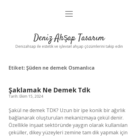
menüyü
Anasayfa
aç
Gizlilik Politikası
Deniz Ahşap Tasarım
Yasal Uyarı
Denizahsap ile estetik ve işlevsel ahşap çözümlerini takip edin
Etiket:
Şüden ne demek Osmanlıca
Şaklamak Ne Demek Tdk
Tarih: Ekim 15, 2024
Şakül ne demek TDK? Uzun bir ipe konik bir ağırlık
bağlanarak oluşturulan mekanizmaya çekül denir.
Özellikle inşaat sektöründe yaygın olarak kullanılan
çeküller, dikey yüzeyleri zemine tam dik yapmak için