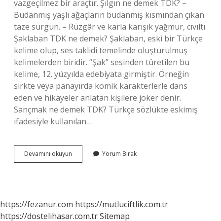
vazgeçilmez bir araçtır. Şılgın ne demek TDK? –
Budanmış yaşlı ağaçların budanmış kısmından çıkan
taze sürgün. – Rüzgâr ve karla karışık yağmur, cıvıltı.
Şaklaban TDK ne demek? Şaklaban, eski bir Türkçe
kelime olup, ses taklidi temelinde oluşturulmuş
kelimelerden biridir. “Şak” sesinden türetilen bu
kelime, 12. yüzyılda edebiyata girmiştir. Örneğin
sirkte veya panayırda komik karakterlerle dans
eden ve hikayeler anlatan kişilere joker denir.
Sançmak ne demek TDK? Türkçe sözlükte eskimiş
ifadesiyle kullanılan…
Şaklamak
Devamını okuyun
Yorum Bırak
Ne
Demek
Tdk
https://fezanur.com
https://mutluciftlik.com.tr
https://dostelihasar.com.tr
Sitemap