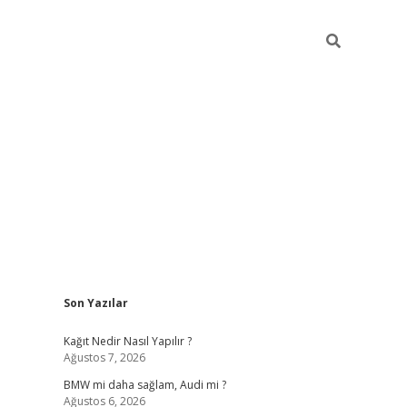
Sidebar
Son Yazılar
pia bella casino giriş
Kağıt Nedir Nasıl Yapılır ?
Ağustos 7, 2026
BMW mi daha sağlam, Audi mi ?
Ağustos 6, 2026