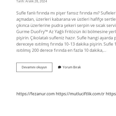
Tarih: Aralık 28, 2024
Sufle fanlı fırında mı pişer fansız fırında mı? Suflele
açmadan, üzerleri kabarana ve üstleri hafifçe sertleş
çıkınca üzerlerine pudra şekeri serpin ve sıcak serv
Gurme DuoFry™ Az Yağlı Fritözün iki bölmesine yerl
pişirin. Çikolatalı sufleniz hazır. Sufle hangi ayarda 
dereceye ısıtılmış fırında 10-13 dakika pişirin. Sufl
ısıtılmış 200 derece fırında en fazla 10 dakika,…
Sufle
Devamını okuyun
Yorum Bırak
Hangi
Ayarda
Pişer
https://fezanur.com
https://mutluciftlik.com.tr
https