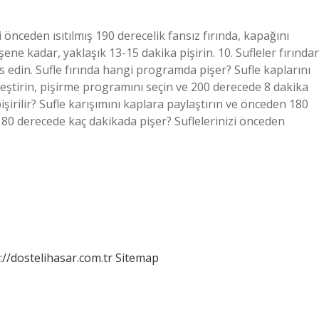
ri önceden ısıtılmış 190 derecelik fansız fırında, kapağını
ene kadar, yaklaşık 13-15 dakika pişirin. 10. Sufleler fırında
is edin. Sufle fırında hangi programda pişer? Sufle kaplarını
eştirin, pişirme programını seçin ve 200 derecede 8 dakika
pişirilir? Sufle karışımını kaplara paylaştırın ve önceden 180
e 180 derecede kaç dakikada pişer? Suflelerinizi önceden
://dostelihasar.com.tr
Sitemap