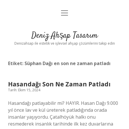
menüyü
Anasayfa
aç
Gizlilik Politikası
Deniz Ahşap Tasarım
Yasal Uyarı
Denizahsap ile estetik ve işlevsel ahşap çözümlerini takip edin
Etiket:
Süphan Dağı en son ne zaman patladı
Hasandağı Son Ne Zaman Patladı
Tarih: Ekim 15, 2024
Hasandağı patlayabilir mi? HAYIR. Hasan Dağı 9.000
yıl önce lav ve kül üreterek patladığında orada
insanlar yaşıyordu. Çatalhöyük halkı onu
resmederek insanlık tarihinde ilk kez duvarlarına