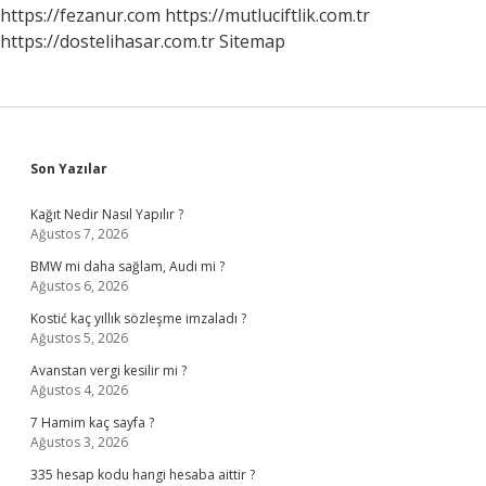
Bilimini
https://fezanur.com
https://mutluciftlik.com.tr
Niçin
https://dostelihasar.com.tr
Sitemap
Öğrenmeliyiz
Sidebar
Son Yazılar
Kağıt Nedir Nasıl Yapılır ?
Ağustos 7, 2026
BMW mi daha sağlam, Audi mi ?
Ağustos 6, 2026
Kostić kaç yıllık sözleşme imzaladı ?
Ağustos 5, 2026
Avanstan vergi kesilir mi ?
Ağustos 4, 2026
7 Hamim kaç sayfa ?
Ağustos 3, 2026
335 hesap kodu hangi hesaba aittir ?