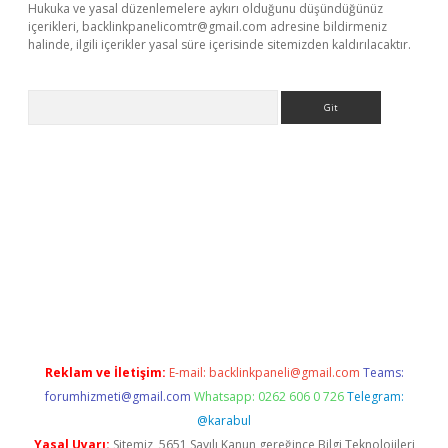
Hukuka ve yasal düzenlemelere aykırı olduğunu düşündüğünüz
içerikleri,
backlinkpanelicomtr@gmail.com
adresine bildirmeniz
halinde, ilgili içerikler yasal süre içerisinde sitemizden kaldırılacaktır.
Arama
giriş
Reklam ve İletişim:
E-mail:
backlinkpaneli@gmail.com
Teams:
forumhizmeti@gmail.com
Whatsapp: 0262 606 0 726
Telegram:
@karabul
Yasal Uyarı:
Sitemiz, 5651 Sayılı Kanun gereğince Bilgi Teknolojileri