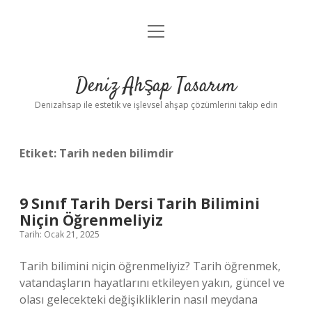
menüyü
Anasayfa
aç
Gizlilik Politikası
Deniz Ahşap Tasarım
Yasal Uyarı
Denizahsap ile estetik ve işlevsel ahşap çözümlerini takip edin
Etiket:
Tarih neden bilimdir
9 Sınıf Tarih Dersi Tarih Bilimini
Niçin Öğrenmeliyiz
Tarih: Ocak 21, 2025
Tarih bilimini niçin öğrenmeliyiz? Tarih öğrenmek,
vatandaşların hayatlarını etkileyen yakın, güncel ve
olası gelecekteki değişikliklerin nasıl meydana