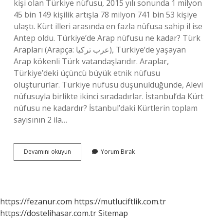
kişi olan Türkiye nüfusu, 2015 yılı sonunda 1 milyon
45 bin 149 kişilik artışla 78 milyon 741 bin 53 kişiye
ulaştı. Kürt illeri arasında en fazla nüfusa sahip il ise
Antep oldu. Türkiye’de Arap nüfusu ne kadar? Türk
Arapları (Arapça: عرب تركيا), Türkiye’de yaşayan
Arap kökenli Türk vatandaşlarıdır. Araplar,
Türkiye’deki üçüncü büyük etnik nüfusu
oluştururlar. Türkiye nüfusu düşünüldüğünde, Alevi
nüfusuyla birlikte ikinci sıradadırlar. İstanbul’da Kürt
nüfusu ne kadardır? İstanbul’daki Kürtlerin toplam
sayısının 2 ila…
Türkiyede
Devamını okuyun
Yorum Bırak
Kürt
Nüfusu
Ne
Kadar
https://fezanur.com
https://mutluciftlik.com.tr
https://dostelihasar.com.tr
Sitemap