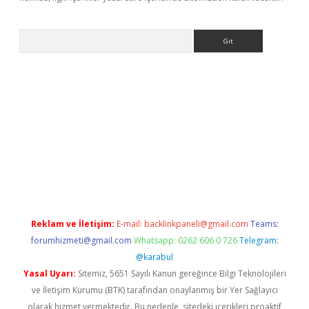
Arama
giriş
Reklam ve İletişim:
E-mail:
backlinkpaneli@gmail.com
Teams:
forumhizmeti@gmail.com
Whatsapp: 0262 606 0 726
Telegram:
@karabul
Yasal Uyarı:
Sitemiz, 5651 Sayılı Kanun gereğince Bilgi Teknolojileri
ve İletişim Kurumu (BTK) tarafından onaylanmış bir Yer Sağlayıcı
olarak hizmet vermektedir. Bu nedenle, sitedeki içerikleri proaktif