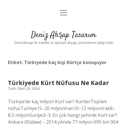
menüyü
Anasayfa
aç
Gizlilik Politikası
Deniz Ahşap Tasarım
Yasal Uyarı
Denizahsap ile estetik ve işlevsel ahşap çözümlerini takip edin
Etiket:
Türkiyede kaç kişi Kürtçe konuşuyor
Türkiyede Kürt Nüfusu Ne Kadar
Tarih: Ekim 28, 2024
Türkiye’de kaç milyon Kürt var? KürtlerToplam
nüfusTürkiye15–20 milyonİran10–12 milyonIrak8–
8,5 milyonSuriye3–3. En çok hangi şehirde Kürt var?
Ankara (Rûdaw) – 2014 yılında 77 milyon 695 bin 904