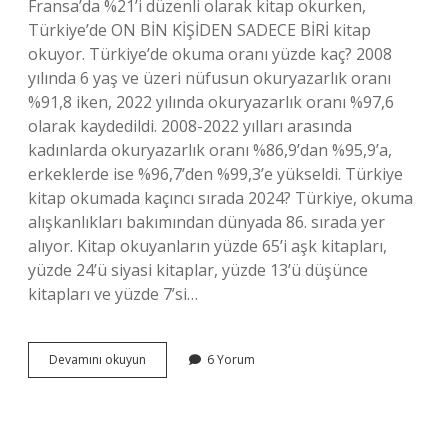
Fransa’da %21’i düzenli olarak kitap okurken,
Türkiye’de ON BİN KİŞİDEN SADECE BİRİ kitap
okuyor. Türkiye’de okuma oranı yüzde kaç? 2008
yılında 6 yaş ve üzeri nüfusun okuryazarlık oranı
%91,8 iken, 2022 yılında okuryazarlık oranı %97,6
olarak kaydedildi. 2008-2022 yılları arasında
kadınlarda okuryazarlık oranı %86,9’dan %95,9’a,
erkeklerde ise %96,7’den %99,3’e yükseldi. Türkiye
kitap okumada kaçıncı sırada 2024? Türkiye, okuma
alışkanlıkları bakımından dünyada 86. sırada yer
alıyor. Kitap okuyanların yüzde 65’i aşk kitapları,
yüzde 24’ü siyasi kitaplar, yüzde 13’ü düşünce
kitapları ve yüzde 7’si…
Türkiyede
Devamını okuyun
6 Yorum
Kitap
Okuma
Oranı
Yüzde