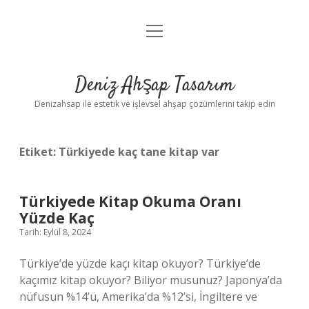
menüyü
Anasayfa
aç
Gizlilik Politikası
Deniz Ahşap Tasarım
Yasal Uyarı
Denizahsap ile estetik ve işlevsel ahşap çözümlerini takip edin
Etiket:
Türkiyede kaç tane kitap var
Türkiyede Kitap Okuma Oranı
Yüzde Kaç
Tarih: Eylül 8, 2024
Türkiye’de yüzde kaçı kitap okuyor? Türkiye’de
kaçımız kitap okuyor? Biliyor musunuz? Japonya’da
nüfusun %14’ü, Amerika’da %12’si, İngiltere ve