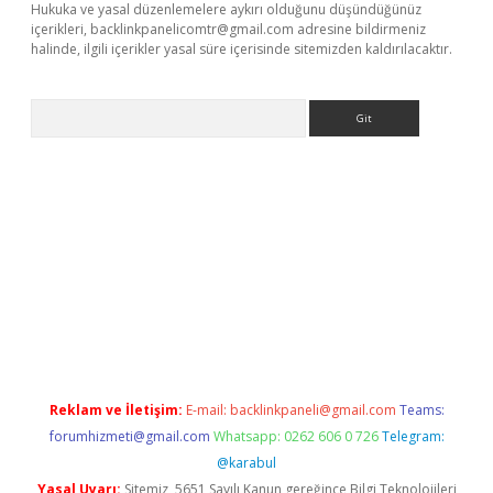
Hukuka ve yasal düzenlemelere aykırı olduğunu düşündüğünüz
içerikleri,
backlinkpanelicomtr@gmail.com
adresine bildirmeniz
halinde, ilgili içerikler yasal süre içerisinde sitemizden kaldırılacaktır.
Arama
giriş
Reklam ve İletişim:
E-mail:
backlinkpaneli@gmail.com
Teams:
forumhizmeti@gmail.com
Whatsapp: 0262 606 0 726
Telegram:
@karabul
Yasal Uyarı:
Sitemiz, 5651 Sayılı Kanun gereğince Bilgi Teknolojileri