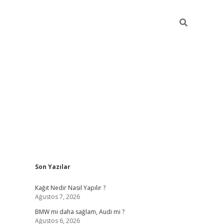
Sidebar
Son Yazılar
pia bella casino giriş
Kağıt Nedir Nasıl Yapılır ?
Ağustos 7, 2026
BMW mi daha sağlam, Audi mi ?
Ağustos 6, 2026