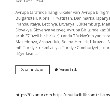
Tarih: Ekim 15, 2024
Avrupa tarafında hangi ülkeler var? Avrupa Birliği’
Bulgaristan, Kıbrıs, Hırvatistan, Danimarka, İspany
İrlanda, İtalya, Letonya, Litvanya, Lüksemburg, Ma
Slovakya, Slovenya ve İsveç. Avrupa Birliğinde kaç ül
artık 27 üyeli bir birlik. Şu anda Türkiye’nin yanı sı
Makedonya, Arnavutluk, Bosna-Hersek, Ukrayna, Mol
mi? Türkiye, resmî adıyla Türkiye Cumhuriyeti, topr
diğer kısmı…
Avrupada
Devamını okuyun
Yorum Bırak
Hangi
Ülkeler
Vardır
https://fezanur.com
https://mutluciftlik.com.tr
https