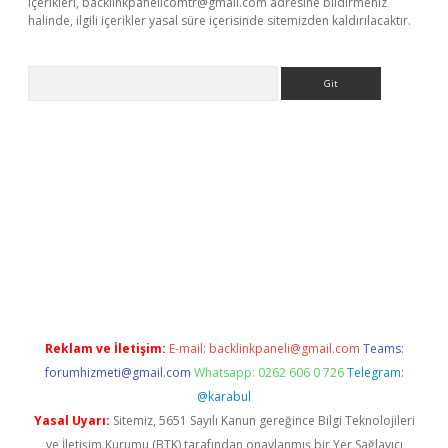
içerikleri,
backlinkpanelicomtr@gmail.com
adresine bildirmeniz
halinde, ilgili içerikler yasal süre içerisinde sitemizden kaldırılacaktır.
Arama
giriş
Reklam ve İletişim:
E-mail:
backlinkpaneli@gmail.com
Teams:
forumhizmeti@gmail.com
Whatsapp: 0262 606 0 726
Telegram:
@karabul
Yasal Uyarı:
Sitemiz, 5651 Sayılı Kanun gereğince Bilgi Teknolojileri
ve İletişim Kurumu (BTK) tarafından onaylanmış bir Yer Sağlayıcı