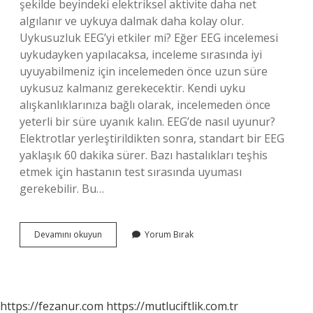
şekilde beyindeki elektriksel aktivite daha net
algılanır ve uykuya dalmak daha kolay olur.
Uykusuzluk EEG’yi etkiler mi? Eğer EEG incelemesi
uykudayken yapılacaksa, inceleme sırasında iyi
uyuyabilmeniz için incelemeden önce uzun süre
uykusuz kalmanız gerekecektir. Kendi uyku
alışkanlıklarınıza bağlı olarak, incelemeden önce
yeterli bir süre uyanık kalın. EEG’de nasıl uyunur?
Elektrotlar yerleştirildikten sonra, standart bir EEG
yaklaşık 60 dakika sürer. Bazı hastalıkları teşhis
etmek için hastanın test sırasında uyuması
gerekebilir. Bu…
Eeg
Devamını okuyun
Yorum Bırak
Neden
Uykusuz
https://fezanur.com
https://mutluciftlik.com.tr