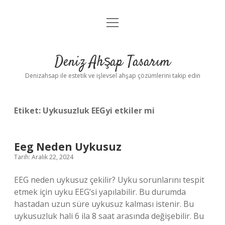
menüyü
Anasayfa
aç
Gizlilik Politikası
Deniz Ahşap Tasarım
Yasal Uyarı
Denizahsap ile estetik ve işlevsel ahşap çözümlerini takip edin
Etiket:
Uykusuzluk EEGyi etkiler mi
Eeg Neden Uykusuz
Tarih: Aralık 22, 2024
EEG neden uykusuz çekilir? Uyku sorunlarını tespit
etmek için uyku EEG’si yapılabilir. Bu durumda
hastadan uzun süre uykusuz kalması istenir. Bu
uykusuzluk hali 6 ila 8 saat arasında değişebilir. Bu