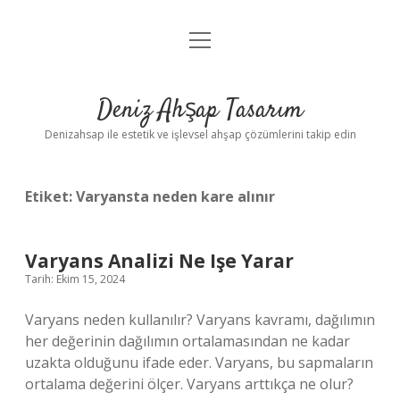
menüyü
Anasayfa
aç
Gizlilik Politikası
Deniz Ahşap Tasarım
Yasal Uyarı
Denizahsap ile estetik ve işlevsel ahşap çözümlerini takip edin
Etiket:
Varyansta neden kare alınır
Varyans Analizi Ne Işe Yarar
Tarih: Ekim 15, 2024
Varyans neden kullanılır? Varyans kavramı, dağılımın
her değerinin dağılımın ortalamasından ne kadar
uzakta olduğunu ifade eder. Varyans, bu sapmaların
ortalama değerini ölçer. Varyans arttıkça ne olur?