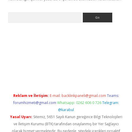
Arama
 giriş
Reklam ve İletişim:
E-mail:
backlinkpaneli@gmail.com
Teams:
forumhizmeti@gmail.com
Whatsapp: 0262 606 0 726
Telegram:
@karabul
Yasal Uyarı:
Sitemiz, 5651 Sayılı Kanun gereğince Bilgi Teknolojileri
ve İletişim Kurumu (BTK) tarafından onaylanmış bir Yer Sağlayıcı
olarak hizmet vermektedir. Bu nedenle, sitedeki içerikleri proaktif