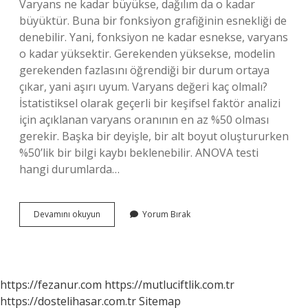
Varyans ne kadar büyükse, dağılım da o kadar
büyüktür. Buna bir fonksiyon grafiğinin esnekliği de
denebilir. Yani, fonksiyon ne kadar esnekse, varyans
o kadar yüksektir. Gerekenden yüksekse, modelin
gerekenden fazlasını öğrendiği bir durum ortaya
çıkar, yani aşırı uyum. Varyans değeri kaç olmalı?
İstatistiksel olarak geçerli bir keşifsel faktör analizi
için açıklanan varyans oranının en az %50 olması
gerekir. Başka bir deyişle, bir alt boyut oluştururken
%50’lik bir bilgi kaybı beklenebilir. ANOVA testi
hangi durumlarda…
Varyans
Devamını okuyun
Yorum Bırak
Analizi
Ne
Işe
Yarar
https://fezanur.com
https://mutluciftlik.com.tr
https://dostelihasar.com.tr
Sitemap