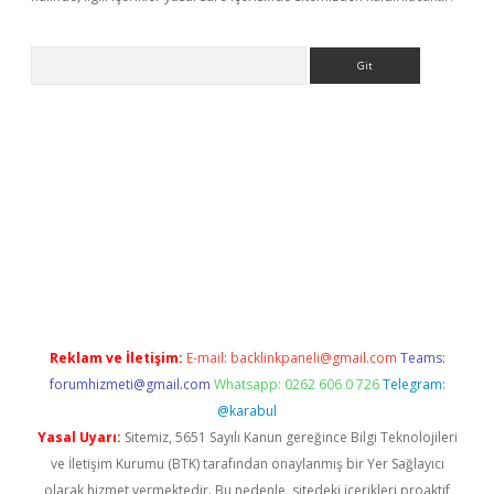
Arama
sino giriş
Reklam ve İletişim:
E-mail:
backlinkpaneli@gmail.com
Teams:
forumhizmeti@gmail.com
Whatsapp: 0262 606 0 726
Telegram:
@karabul
Yasal Uyarı:
Sitemiz, 5651 Sayılı Kanun gereğince Bilgi Teknolojileri
ve İletişim Kurumu (BTK) tarafından onaylanmış bir Yer Sağlayıcı
olarak hizmet vermektedir. Bu nedenle, sitedeki içerikleri proaktif