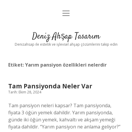
menüyü
Anasayfa
aç
Gizlilik Politikası
Deniz Ahşap Tasarım
Yasal Uyarı
Denizahsap ile estetik ve işlevsel ahşap çözümlerini takip edin
Etiket:
Yarım pansiyon özellikleri nelerdir
Tam Pansiyonda Neler Var
Tarih: Ekim 28, 2024
Tam pansiyon neleri kapsar? Tam pansiyonda,
fiyata 3 öğün yemek dahildir. Yarım pansiyonda,
günde iki öğün yemek, kahvaltı ve akşam yemeği
fiyata dahildir. “Yarım pansiyon ne anlama geliyor?”