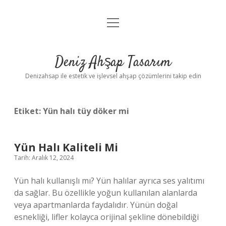
menüyü
Anasayfa
aç
Gizlilik Politikası
Deniz Ahşap Tasarım
Yasal Uyarı
Denizahsap ile estetik ve işlevsel ahşap çözümlerini takip edin
Etiket:
Yün halı tüy döker mi
Yün Halı Kaliteli Mi
Tarih: Aralık 12, 2024
Yün halı kullanışlı mı? Yün halılar ayrıca ses yalıtımı
da sağlar. Bu özellikle yoğun kullanılan alanlarda
veya apartmanlarda faydalıdır. Yünün doğal
esnekliği, lifler kolayca orijinal şekline dönebildiği