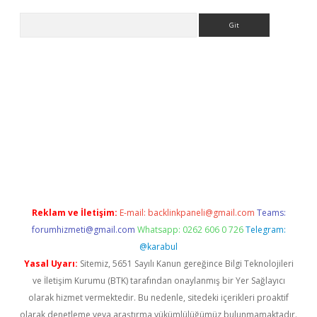
Arama
 giriş
Reklam ve İletişim:
E-mail:
backlinkpaneli@gmail.com
Teams:
forumhizmeti@gmail.com
Whatsapp: 0262 606 0 726
Telegram:
@karabul
Yasal Uyarı:
Sitemiz, 5651 Sayılı Kanun gereğince Bilgi Teknolojileri
ve İletişim Kurumu (BTK) tarafından onaylanmış bir Yer Sağlayıcı
olarak hizmet vermektedir. Bu nedenle, sitedeki içerikleri proaktif
olarak denetleme veya araştırma yükümlülüğümüz bulunmamaktadır.