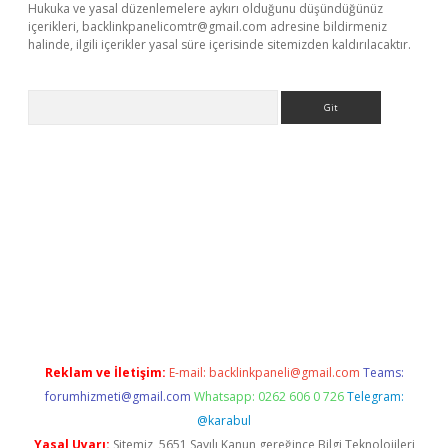
Hukuka ve yasal düzenlemelere aykırı olduğunu düşündüğünüz
içerikleri,
backlinkpanelicomtr@gmail.com
adresine bildirmeniz
halinde, ilgili içerikler yasal süre içerisinde sitemizden kaldırılacaktır.
Arama
 giriş
Reklam ve İletişim:
E-mail:
backlinkpaneli@gmail.com
Teams:
forumhizmeti@gmail.com
Whatsapp: 0262 606 0 726
Telegram:
@karabul
Yasal Uyarı:
Sitemiz, 5651 Sayılı Kanun gereğince Bilgi Teknolojileri