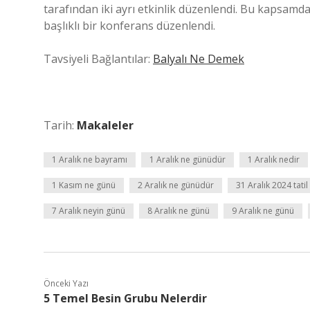
tarafından iki ayrı etkinlik düzenlendi. Bu kapsamda 
başlıklı bir konferans düzenlendi.
Tavsiyeli Bağlantılar:
Balyalı Ne Demek
Tarih:
Makaleler
1 Aralık ne bayramı
1 Aralık ne günüdür
1 Aralık nedir
1 Kasım ne günü
2 Aralık ne günüdür
31 Aralık 2024 tatil
7 Aralık neyin günü
8 Aralık ne günü
9 Aralık ne günü
Önceki Yazı
5 Temel Besin Grubu Nelerdir