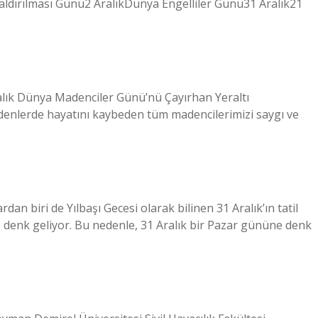
ldırılması Günü2 AralıkDünya Engelliler Günü31 Aralık21
ralık Dünya Madenciler Günü’nü Çayırhan Yeraltı
adenlerde hayatını kaybeden tüm madencilerimizi saygı ve
dan biri de Yılbaşı Gecesi olarak bilinen 31 Aralık’ın tatil
e denk geliyor. Bu nedenle, 31 Aralık bir Pazar gününe denk