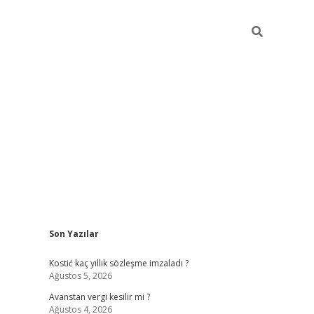
Sidebar
Son Yazılar
pia bella cas
Kostić kaç yıllık sözleşme imzaladı ?
Ağustos 5, 2026
Avanstan vergi kesilir mi ?
Ağustos 4, 2026