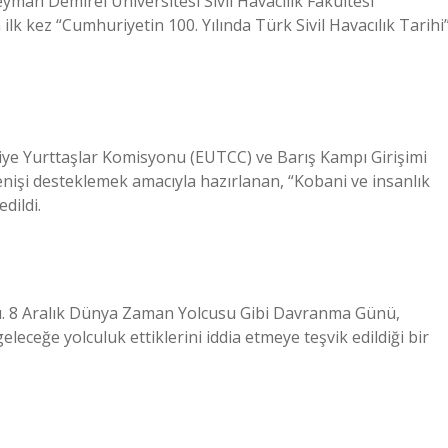
yman Demirel Üniversitesi Sivil Havacılık Fakültesi
ilk kez “Cumhuriyetin 100. Yılında Türk Sivil Havacılık Tarihi
iye Yurttaşlar Komisyonu (EUTCC) ve Barış Kampı Girişimi
renişi desteklemek amacıyla hazırlanan, “Kobani ve insanlık
dildi.
. 8 Aralık Dünya Zaman Yolcusu Gibi Davranma Günü,
leceğe yolculuk ettiklerini iddia etmeye teşvik edildiği bir