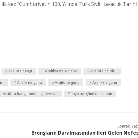
ilk kez “Cumhuriyetin 100. Yılında Türk Sivil Havacılık Tarihi
1 Aralıkta hangi
1 Aralıkta ne kutlanır
1 Aralıkta ne oldu
 mi
4 Aralık ne günü
5 Aralık ne günü
7 Aralık ne günü
Aralıkta hangi önemli günler var
Dünya ayı günü ne zaman
Sonraki Yaz
Bronşların Daralmasından Ileri Gelen Nefe