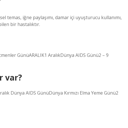
?
el temas, iğne paylaşımı, damar içi uyuşturucu kullanımı,
len bir hastalıktır.
tmenler GünüARALIK1 AralıkDünya AIDS Günü2 – 9
r var?
1 Aralık Dünya AIDS GünüDünya Kırmızı Elma Yeme Günü2