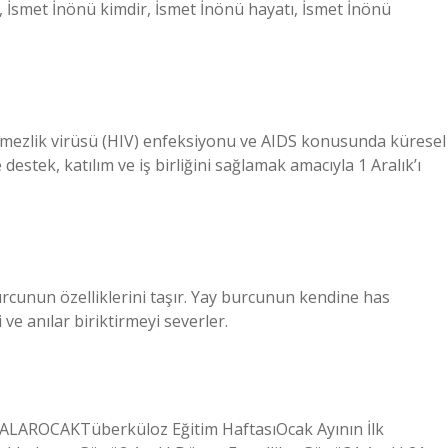
, İsmet İnönü kimdir, İsmet İnönü hayatı, İsmet İnönü
tmezlik virüsü (HIV) enfeksiyonu ve AIDS konusunda küresel
destek, katılım ve iş birliğini sağlamak amacıyla 1 Aralık’ı
rcunun özelliklerini taşır. Yay burcunun kendine has
 ve anılar biriktirmeyi severler.
OCAKTüberküloz Eğitim HaftasıOcak Ayının İlk