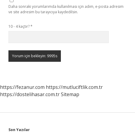
Daha sonraki yorumlarımda kullanılması için adım, e-posta adresim
ve site adresim bu tarayıcıya kaydedilsin.
10 - 4 kaçtır?
*
https://fezanur.com
https://mutluciftlik.com.tr
https://dostelihasar.com.tr
Sitemap
Sidebar
Son Yazılar