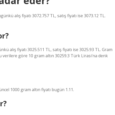
kadar eder?
nkü alış fiyatı 3072.757 TL, satış fiyatı ise 3073.12 TL.
or?
kü alış fiyatı 3025.511 TL, satış fiyatı ise 3025.93 TL. Gram
Bu verilere göre 10 gram altın 30259.3 Türk Lirası’na denk
ncel 1000 gram altın fiyatı bugün 1.11.
r?