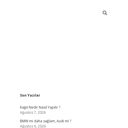
Sidebar
Son Yazılar
pia bella ca
Kağıt Nedir Nasıl Yapılır ?
Ağustos 7, 2026
BMW mi daha sağlam, Audi mi ?
Ağustos 6, 2026