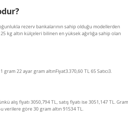
odur?
ri çoğunlukla rezerv bankalarının sahip olduğu modellerden
a 25 kg altın külçeleri bilinen en yüksek ağırlığa sahip olan
 gram 22 ayar gram altınFiyat3.370,60 TL 65 Satıcı3.
kü alış fiyatı 3050,794 TL, satış fiyatı ise 3051,147 TL. Gra
Bu verilere göre 30 gram altın 91534 TL.