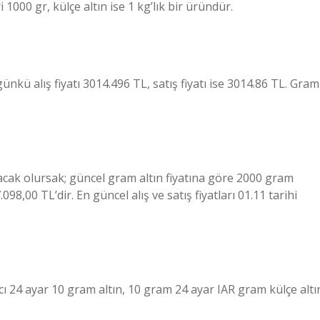
ri 1000 gr, külçe altın ise 1 kg’lık bir üründür.
nkü alış fiyatı 3014.496 TL, satış fiyatı ise 3014.86 TL. Gram
cak olursak; güncel gram altın fiyatına göre 2000 gram
7.098,00 TL’dir. En güncel alış ve satış fiyatları 01.11 tarihi
tcı 24 ayar 10 gram altın, 10 gram 24 ayar IAR gram külçe altı