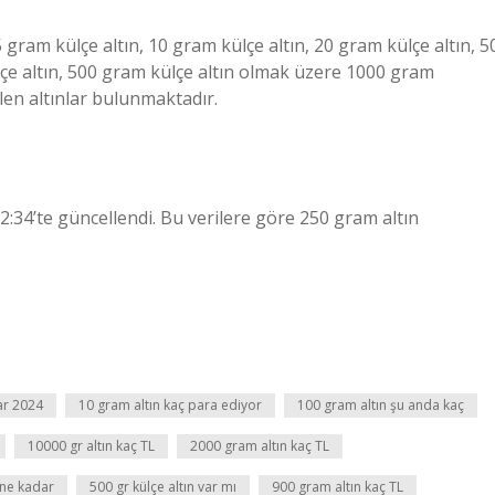
5 gram külçe altın, 10 gram külçe altın, 20 gram külçe altın, 5
lçe altın, 500 gram külçe altın olmak üzere 1000 gram
ilen altınlar bulunmaktadır.
2:34’te güncellendi. Bu verilere göre 250 gram altın
ar 2024
10 gram altın kaç para ediyor
100 gram altın şu anda kaç
10000 gr altın kaç TL
2000 gram altın kaç TL
 ne kadar
500 gr külçe altın var mı
900 gram altın kaç TL