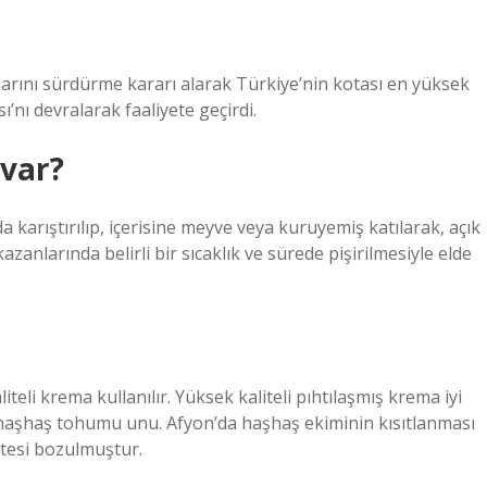
larını sürdürme kararı alarak Türkiye’nin kotası en yüksek
’nı devralarak faaliyete geçirdi.
var?
karıştırılıp, içerisine meyve veya kuruyemiş katılarak, açık
anlarında belirli bir sıcaklık ve sürede pişirilmesiyle elde
teli krema kullanılır. Yüksek kaliteli pıhtılaşmış krema iyi
i haşhaş tohumu unu. Afyon’da haşhaş ekiminin kısıtlanması
itesi bozulmuştur.