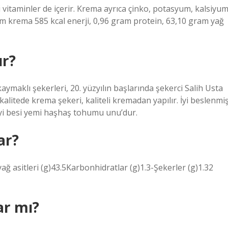
i vitaminler de içerir. Krema ayrıca çinko, potasyum, kalsiyu
ram krema 585 kcal enerji, 0,96 gram protein, 63,10 gram yağ
ır?
ymaklı şekerleri, 20. yüzyılın başlarında şekerci Salih Usta
kalitede krema şekeri, kaliteli kremadan yapılır. İyi beslenmi
iyi besi yemi haşhaş tohumu unu’dur.
ar?
ğ asitleri (g)43.5Karbonhidratlar (g)1.3-Şekerler (g)1.32
ar mı?