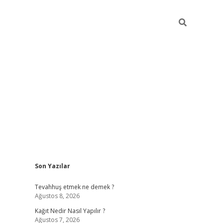
Sidebar
Son Yazılar
pia bella ca
Tevahhuş etmek ne demek ?
Ağustos 8, 2026
Kağıt Nedir Nasıl Yapılır ?
Ağustos 7, 2026