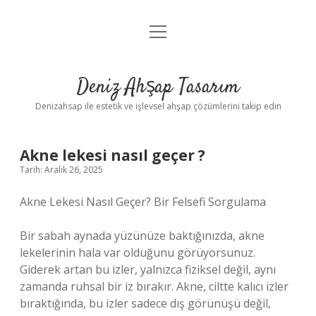
menüyü
Anasayfa
aç
Gizlilik Politikası
Deniz Ahşap Tasarım
Yasal Uyarı
Denizahsap ile estetik ve işlevsel ahşap çözümlerini takip edin
Akne lekesi nasıl geçer ?
Tarih: Aralık 26, 2025
Akne Lekesi Nasıl Geçer? Bir Felsefi Sorgulama
Bir sabah aynada yüzünüze baktığınızda, akne
lekelerinin hala var olduğunu görüyorsunuz.
Giderek artan bu izler, yalnızca fiziksel değil, aynı
zamanda ruhsal bir iz bırakır. Akne, ciltte kalıcı izler
bıraktığında, bu izler sadece dış görünüşü değil,