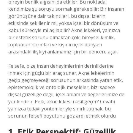
bireyin benlik algısını da etkiler. Bu noktada,
kendimize şu soruyu sormak gerekebilir: Bir insanın
görünüşüne dair takıntıları, bu dışsal izlerin
etkisinde şekillenir mi, yoksa içsel bir dönüşüm ve
kabul süreciyle mi aşılabilir? Akne lekeleri, yalnızca
bir estetik sorunu olmaktan çok, bireysel kimlik,
toplumun normları ve kişinin içsel dünyası
arasındaki ilişkiyi anlamamız için bir pencere açar.
Felsefe, bize insan deneyimlerinin derinliklerine
inmek için güçlü bir araç sunar. Akne lekelerinin
geçip geçmeyeceği sorusunun arkasında yatan etik,
epistemolojik ve ontolojik meseleler, bizi sadece
dışsal güzelliğe değil, içsel anlam ve değerlerimize de
yönlendirir. Peki, akne lekesi nasıl geçer? Cevabı
yalnızca tedavi yöntemleriyle sınırlı tutmak, bu
sorunun felsefi boyutunu göz ardı etmek olurdu.
1. Etik Perspektif: Güzellik,