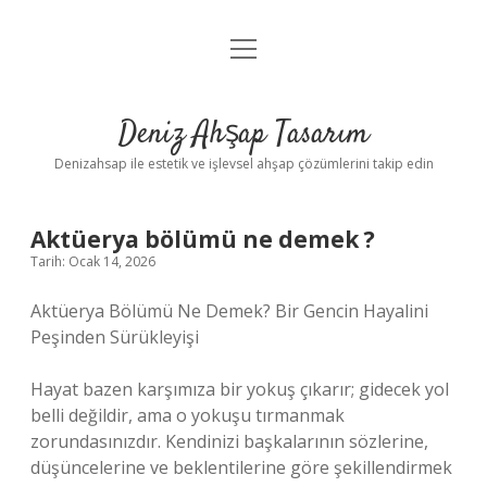
menüyü
Anasayfa
aç
Gizlilik Politikası
Deniz Ahşap Tasarım
Yasal Uyarı
Denizahsap ile estetik ve işlevsel ahşap çözümlerini takip edin
Aktüerya bölümü ne demek ?
Tarih: Ocak 14, 2026
Aktüerya Bölümü Ne Demek? Bir Gencin Hayalini
Peşinden Sürükleyişi
Hayat bazen karşımıza bir yokuş çıkarır; gidecek yol
belli değildir, ama o yokuşu tırmanmak
zorundasınızdır. Kendinizi başkalarının sözlerine,
düşüncelerine ve beklentilerine göre şekillendirmek