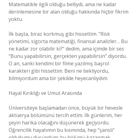
Matematikle ilgili olduğu belliydi, ama ne kadar
derinlemesine bir alan olduğu hakkında hiçbir fikrim
yoktu.
İlk başta, biraz korkmuş gibi hissettim. “Risk
yönetimi, sigorta matematiği, finansal analizler… Bu
ne kadar zor olabilir ki?” dedim, ama içimde bir ses
“Bunu yapabilirsin, gerçekten yapabilirsin” diyordu.
O an, sanki kendimi bir filme yazılmış başrol
karakteri gibi hissettim. Beni ne bekliyordu,
bilmiyordum ama bir şekilde heyecanlıydım.
Hayal Kırıklığı ve Umut Arasında
Üniversiteye başlamadan önce, büyük bir hevesle
aktüerya bölümünü tercih ettim. İlk günlerim, her
şeyin harika olacağını düşünerek geçiyordu.
Öğrencilik hayatımın bu kısmında, hep “şanslı”
olduğumu düşündüm; bu bölümü kazanmak,