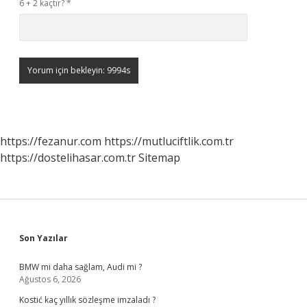
6 + 2 kaçtır?
*
https://fezanur.com
https://mutluciftlik.com.tr
https://dostelihasar.com.tr
Sitemap
Sidebar
Son Yazılar
BMW mi daha sağlam, Audi mi ?
Ağustos 6, 2026
Kostić kaç yıllık sözleşme imzaladı ?