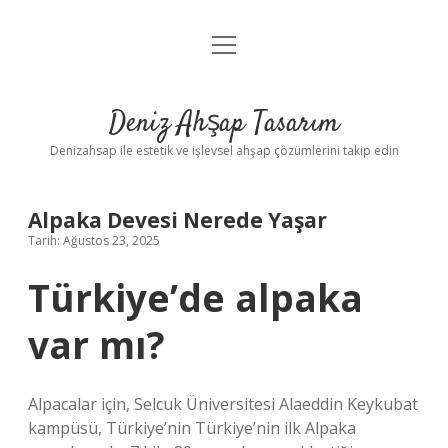
menüyü
Anasayfa
aç
Gizlilik Politikası
Deniz Ahşap Tasarım
Yasal Uyarı
Denizahsap ile estetik ve işlevsel ahşap çözümlerini takip edin
Alpaka Devesi Nerede Yaşar
Tarih: Ağustos 23, 2025
Türkiye’de alpaka
var mı?
Alpacalar için, Selcuk Üniversitesi Alaeddin Keykubat
kampüsü, Türkiye’nin Türkiye’nin ilk Alpaka