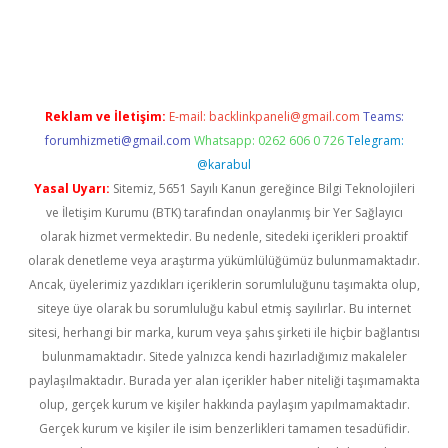
lla casino giriş
Reklam ve İletişim:
E-mail:
backlinkpaneli@gmail.com
Teams:
forumhizmeti@gmail.com
Whatsapp: 0262 606 0 726
Telegram:
@karabul
Yasal Uyarı:
Sitemiz, 5651 Sayılı Kanun gereğince Bilgi Teknolojileri
ve İletişim Kurumu (BTK) tarafından onaylanmış bir Yer Sağlayıcı
olarak hizmet vermektedir. Bu nedenle, sitedeki içerikleri proaktif
olarak denetleme veya araştırma yükümlülüğümüz bulunmamaktadır.
Ancak, üyelerimiz yazdıkları içeriklerin sorumluluğunu taşımakta olup,
siteye üye olarak bu sorumluluğu kabul etmiş sayılırlar. Bu internet
sitesi, herhangi bir marka, kurum veya şahıs şirketi ile hiçbir bağlantısı
bulunmamaktadır. Sitede yalnızca kendi hazırladığımız makaleler
paylaşılmaktadır. Burada yer alan içerikler haber niteliği taşımamakta
olup, gerçek kurum ve kişiler hakkında paylaşım yapılmamaktadır.
Gerçek kurum ve kişiler ile isim benzerlikleri tamamen tesadüfidir.