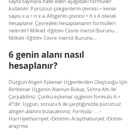
sayfa sayısıyla ifade eden aşağıdaki formüller
kullanılır: Pürüzsüz çokgenlerin çevresi = kenar
sayısı x a = n x a. Altıgenin çevresi = 6 x A olarak
hesaplanır. Çevredeki hesaplamanın formülleri
nelerdir? Milkiet ›Eğitim› Cevre-Inersil-Burunu …
Milkiet ›Eğitim› Cevre-Inersil-Burunu …
6 genin alanı nasıl
hesaplanır?
Düzgün Alıgen Eşkenar Üçgenlerden Olaştuoğu Için
Birtkenar Üçgenin Alaniun Bulup, Sonra Altı Ile
Çarpabiliniz. Çünkü eşkenar üçgenin formülü A =
A²’dir. Uygun, sonucu 6 ile çarptığınızda pürüzsüz
altıgen alanını bulacaksınız. Formüla -… –
Hürrriyethürriyet ›Ekhitim› Araşthahuryet ›Ekitim›
araşrma