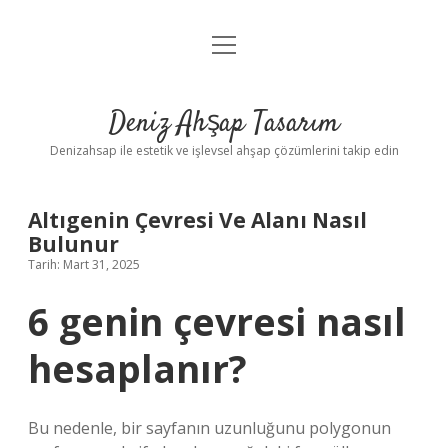
menüyü
Anasayfa
aç
Gizlilik Politikası
Deniz Ahşap Tasarım
Yasal Uyarı
Denizahsap ile estetik ve işlevsel ahşap çözümlerini takip edin
Altıgenin Çevresi Ve Alanı Nasıl
Bulunur
Tarih: Mart 31, 2025
6 genin çevresi nasıl
hesaplanır?
Bu nedenle, bir sayfanın uzunluğunu polygonun