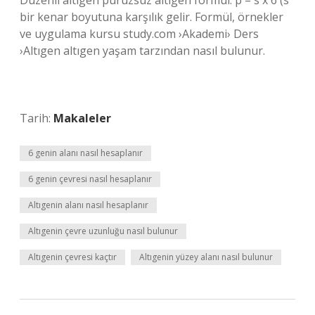
Düzenli altıgen pürüzsüz altıgen formül: p = s x 6 (s
bir kenar boyutuna karşılık gelir. Formül, örnekler
ve uygulama kursu study.com ›Akademi› Ders
›Altıgen altıgen yaşam tarzından nasıl bulunur.
Tarih:
Makaleler
6 genin alanı nasıl hesaplanır
6 genin çevresi nasıl hesaplanır
Altıgenin alanı nasıl hesaplanır
Altıgenin çevre uzunluğu nasıl bulunur
Altıgenin çevresi kaçtır
Altıgenin yüzey alanı nasıl bulunur