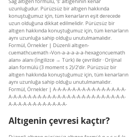
Sağ altıgen formülü, ‘s’ altıgeninin kenar
uzunluğudur. Pürüzsüz bir altıgen hakkında
konuştuğumuz için, tüm kenarların eşit derecede
uzun olduğuna dikkat edilmelidir. Pürüzsüz bir
altıgen hakkında konuştuğumuz için, tüm kenarların
aynı uzunluğa sahip olduğu unutulmamalıdır.
Formül, Örnekler | Düzenli altıgen-
cuemathcuemath ›Von-a-a-a-a-a-hexagoncuemath
alanı› alanı (İngilizce → Türk) ile çevrilidir · Orijinal
alan formülü (3 moment s 2)/2’dir. Pürüzsüz bir
altıgen hakkında konuştuğumuz için, tüm kenarların
aynı uzunluğa sahip olduğu unutulmamalıdır.
Formül, Örnekler | A-A-A-A-A-A-A-A-A-A-A-A-A-A-A-
A-A-A-A-A-A-A-A-A-A-A-A-A-A-A-A-A-A-A-A-A-A-A-A-
A-A-A-A-A-A-A-A-A-A-A-A-
Altıgenin çevresi kaçtır?