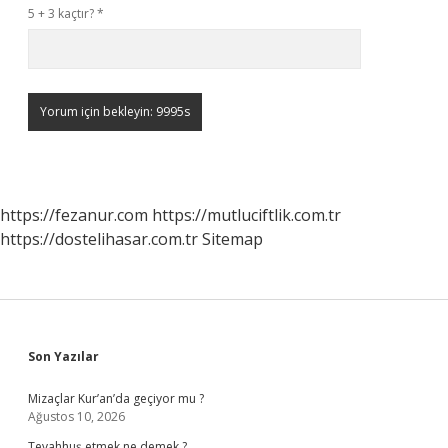
5 + 3 kaçtır?
*
https://fezanur.com
https://mutluciftlik.com.tr
https://dostelihasar.com.tr
Sitemap
Sidebar
Son Yazılar
Mizaçlar Kur’an’da geçiyor mu ?
Ağustos 10, 2026
Tevahhuş etmek ne demek ?