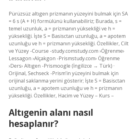
Pürüzsüz altıgen prizmanın yüzeyini bulmak için SA
= 6 s (A + H) formülünü kullanabiliriz; Burada, s =
temel uzunluk, a = prizmanın yüksekliği ve h =
yüksekliği. İşte S = Basisctan uzunluğu, a = apotem
uzunluğu ve h = prizmanın yüksekliği. Özellikler, Cilt
ve Yüzey -Course -study.comstudy.com ›Öğrenme›
Lessagon ›Alçakgon -Prismstudy.com› Öğrenme
›Ders› Altıgen -Prismoogle (İngilizce → Türk) ·
Orijinal, Sechseck -Prism’in yüzeyini bulmak için
orijinal saklanma yerini gösterir; İşte S = Basisctan
uzunluğu, a = apotem uzunluğu ve h = prizmanın
yüksekliği. Özellikler, Hacim ve Yüzey – Kurs –
Altıgenin alanı nasıl
hesaplanır?