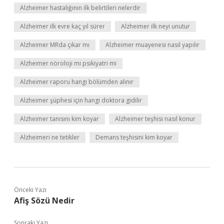
Alzheimer hastalığının ilk belirtileri nelerdir
Alzheimer ilk evre kaç yıl sürer
Alzheimer ilk neyi unutur
Alzheimer MRda çıkar mı
Alzheimer muayenesi nasıl yapılır
Alzheimer nöroloji mi psikiyatri mi
Alzheimer raporu hangi bölümden alınır
Alzheimer şüphesi için hangi doktora gidilir
Alzheimer tanısını kim koyar
Alzheimer teşhisi nasıl konur
Alzheimeri ne tetikler
Demans teşhisini kim koyar
Önceki Yazı
Afiş Sözü Nedir
Sonraki Yazı