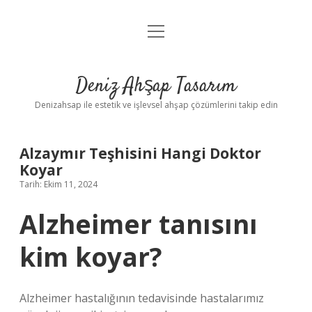
menüyü
Anasayfa
aç
Gizlilik Politikası
Deniz Ahşap Tasarım
Yasal Uyarı
Denizahsap ile estetik ve işlevsel ahşap çözümlerini takip edin
Alzaymır Teşhisini Hangi Doktor
Koyar
Tarih: Ekim 11, 2024
Alzheimer tanısını
kim koyar?
Alzheimer hastalığının tedavisinde hastalarımız