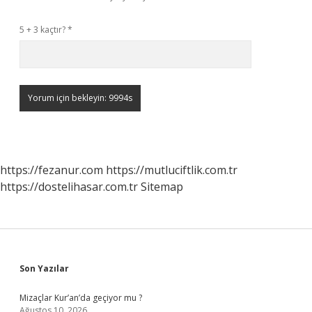
5 + 3 kaçtır?
*
https://fezanur.com
https://mutluciftlik.com.tr
https://dostelihasar.com.tr
Sitemap
Sidebar
Son Yazılar
Mizaçlar Kur’an’da geçiyor mu ?
Ağustos 10, 2026