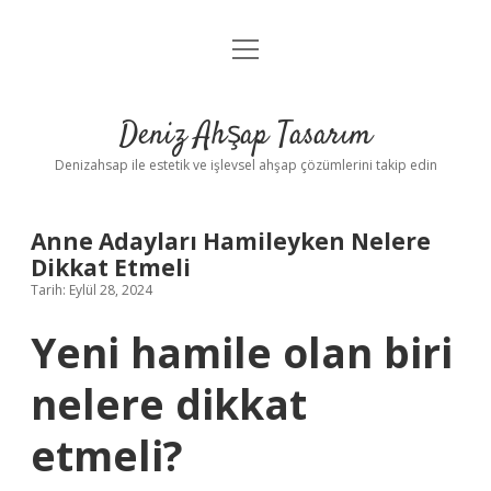
menüyü
Anasayfa
aç
Gizlilik Politikası
Deniz Ahşap Tasarım
Yasal Uyarı
Denizahsap ile estetik ve işlevsel ahşap çözümlerini takip edin
Anne Adayları Hamileyken Nelere
Dikkat Etmeli
Tarih: Eylül 28, 2024
Yeni hamile olan biri
nelere dikkat
etmeli?