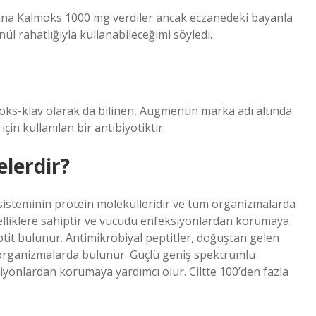
bana Kalmoks 1000 mg verdiler ancak eczanedeki bayanla
ül rahatlığıyla kullanabileceğimi söyledi.
oks-klav olarak da bilinen, Augmentin marka adı altında
çin kullanılan bir antibiyotiktir.
elerdir?
 sisteminin protein molekülleridir ve tüm organizmalarda
elliklere sahiptir ve vücudu enfeksiyonlardan korumaya
eptit bulunur. Antimikrobiyal peptitler, doğuştan gelen
m organizmalarda bulunur. Güçlü geniş spektrumlu
siyonlardan korumaya yardımcı olur. Ciltte 100’den fazla