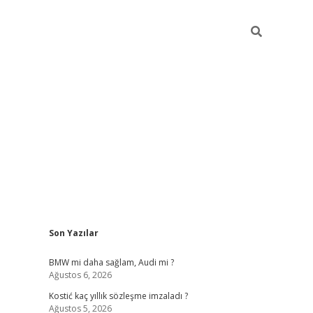
Sidebar
Son Yazılar
pia bella ca
BMW mi daha sağlam, Audi mi ?
Ağustos 6, 2026
Kostić kaç yıllık sözleşme imzaladı ?
Ağustos 5, 2026