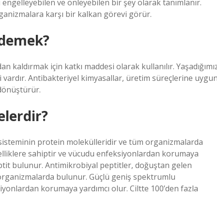
engelleyebilen ve önleyebilen bir şey olarak tanımlanır.
anizmalara karşı bir kalkan görevi görür.
 demek?
dan kaldırmak için katkı maddesi olarak kullanılır. Yaşadığımı
 vardır. Antibakteriyel kimyasallar, üretim süreçlerine uygu
 dönüştürür.
elerdir?
 sisteminin protein molekülleridir ve tüm organizmalarda
elliklere sahiptir ve vücudu enfeksiyonlardan korumaya
eptit bulunur. Antimikrobiyal peptitler, doğuştan gelen
m organizmalarda bulunur. Güçlü geniş spektrumlu
siyonlardan korumaya yardımcı olur. Ciltte 100’den fazla