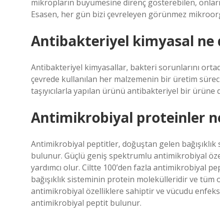
mikropların büyümesine direnç gösterebilen, onları 
Esasen, her gün bizi çevreleyen görünmez mikroorg
Antibakteriyel kimyasal ne
Antibakteriyel kimyasallar, bakteri sorunlarını orta
çevrede kullanılan her malzemenin bir üretim süreci
taşıyıcılarla yapılan ürünü antibakteriyel bir ürüne
Antimikrobiyal proteinler n
Antimikrobiyal peptitler, doğuştan gelen bağışıklık
bulunur. Güçlü geniş spektrumlu antimikrobiyal öz
yardımcı olur. Ciltte 100’den fazla antimikrobiyal p
bağışıklık sisteminin protein molekülleridir ve tü
antimikrobiyal özelliklere sahiptir ve vücudu enfek
antimikrobiyal peptit bulunur.