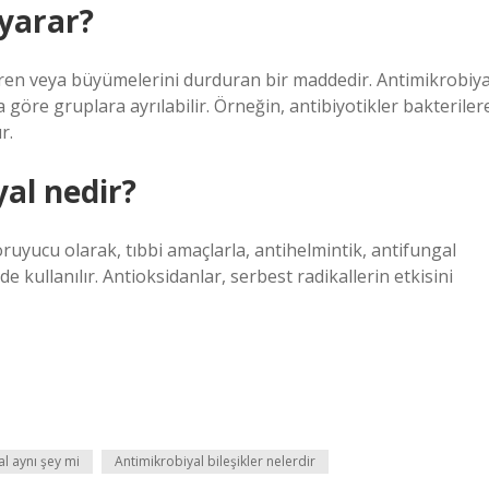
 yarar?
ren veya büyümelerini durduran bir maddedir. Antimikrobiya
a göre gruplara ayrılabilir. Örneğin, antibiyotikler bakteriler
r.
al nedir?
oruyucu olarak, tıbbi amaçlarla, antihelmintik, antifungal
de kullanılır. Antioksidanlar, serbest radikallerin etkisini
al aynı şey mi
Antimikrobiyal bileşikler nelerdir