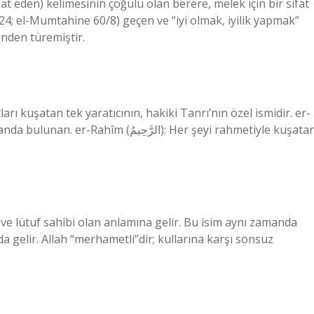
at eden) kelimesinin çoğulu olan berere, melek için bir sıfat
/224; el-Mumtahine 60/8) geçen ve “iyi olmak, iyilik yapmak”
ünden türemiştir.
ı ve lütuf sahibi olan anlamına gelir. Bu isim aynı zamanda
 gelir. Allah “merhametli”dir; kullarına karşı sonsuz