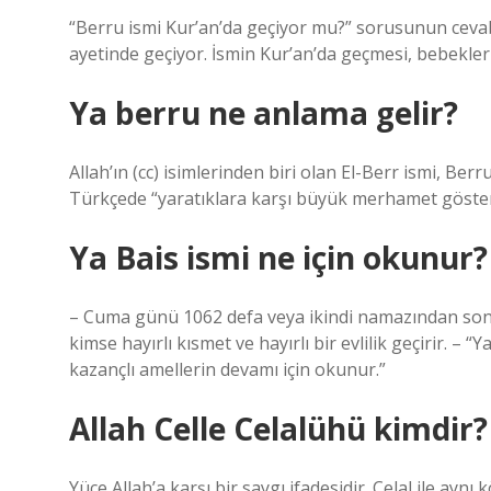
“Berru ismi Kur’an’da geçiyor mu?” sorusunun cevabı
ayetinde geçiyor. İsmin Kur’an’da geçmesi, bebekler 
Ya berru ne anlama gelir?
Allah’ın (cc) isimlerinden biri olan El-Berr ismi, Be
Türkçede “yaratıklara karşı büyük merhamet göstere
Ya Bais ismi ne için okunur?
– Cuma günü 1062 defa veya ikindi namazından sonr
kimse hayırlı kısmet ve hayırlı bir evlilik geçirir. – 
kazançlı amellerin devamı için okunur.”
Allah Celle Celalühü kimdir?
Yüce Allah’a karşı bir saygı ifadesidir. Celal ile ay