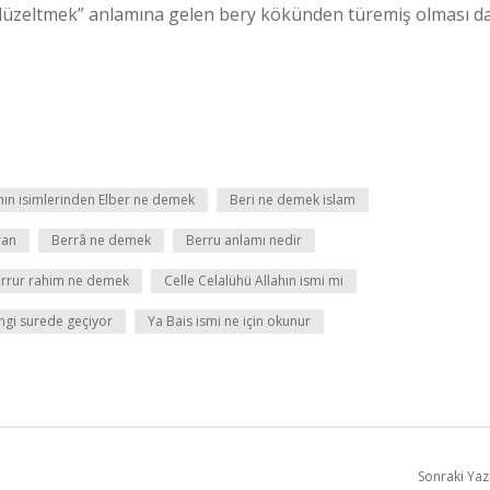
, düzeltmek” anlamına gelen bery kökünden türemiş olması d
hın isimlerinden Elber ne demek
Beri ne demek islam
ran
Berrâ ne demek
Berru anlamı nedir
rrur rahim ne demek
Celle Celalühü Allahın ismi mi
angi surede geçiyor
Ya Bais ismi ne için okunur
Sonraki Yaz