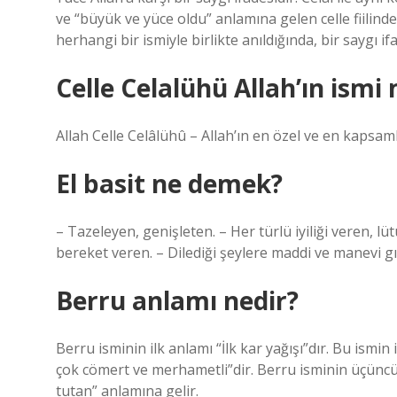
ve “büyük ve yüce oldu” anlamına gelen celle fiilinden
herhangi bir ismiyle birlikte anıldığında, bir saygı i
Celle Celalühü Allah’ın ismi 
Allah Celle Celâlühû – Allah’ın en özel ve en kapsaml
El basit ne demek?
– Tazeleyen, genişleten. – Her türlü iyiliği veren, l
bereket veren. – Dilediği şeylere maddi ve manevi gı
Berru anlamı nedir?
Berru isminin ilk anlamı “İlk kar yağışı”dır. Bu ismin 
çok cömert ve merhametli”dir. Berru isminin üçüncü a
tutan” anlamına gelir.