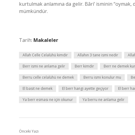
kurtulmak anlamına da gelir. Bâri’ isminin “oymak
mümkündür.
Tarih:
Makaleler
Allah Celle Celalühü kimdir
Allahın 3 tane ismi nedir
Alla
Berr ismi ne anlama gelir
Berr kimdir
Berr ne demek ku
Berru celle celalühü ne demek
Berru ismi konulur mu
Be
El basit ne demek
El berr hangi ayette geçiyor
El berr h
Ya berr esması ne için okunur
Ya berru ne anlama gelir
Önceki Yazı