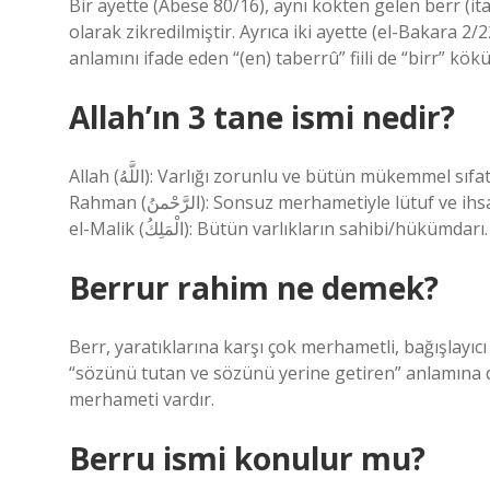
Bir ayette (Abese 80/16), aynı kökten gelen berr (ita
olarak zikredilmiştir. Ayrıca iki ayette (el-Bakara 2
anlamını ifade eden “(en) taberrû” fiili de “birr” kök
Allah’ın 3 tane ismi nedir?
Allah (اللَّهُ): Varlığı zorunlu ve bütün mükemmel sıfatları kuşatan tek yaratıcının, hakiki Tanrı’nın özel ismidir. er-
Rahman (الرَّحْمنُ): Sonsuz merhametiyle lütuf ve ihsanda bulunan. er-Rahîm (الرَّحِيمُ): Her şeyi rahmetiyle kuşatan.
el-Malik (الْمَلِكُ): Bütün varlıkların sahibi/hükümdarı.
Berrur rahim ne demek?
Berr, yaratıklarına karşı çok merhametli, bağışlayıc
“sözünü tutan ve sözünü yerine getiren” anlamına da
merhameti vardır.
Berru ismi konulur mu?