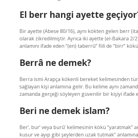
El berr hangi ayette geçiyor
Bir ayette (Abese 80/16), aynı kökten gelen berr (ita
olarak zikredilmiştir. Ayrıca iki ayette (el-Bakara 2
anlamını ifade eden “(en) taberrû” fiili de “birr” kök
Berrâ ne demek?
Berra ismi Arapça kökenli bereket kelimesinden türem
sağlayan kişi anlamına gelir. Bu kelime aynı zamanda 
zamanda gerçeği söyleyen güvenilir bir kişiyi ifade e
Beri ne demek islam?
Ber’, bur’ veya burû’ kelimesinin kökü “yaratmak” a
kusur ve ayıp gibi şeylerden uzak tutmak” anlamına