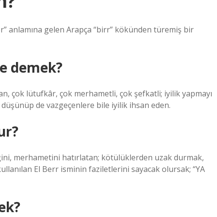
n?
sever” anlamına gelen Arapça “birr” kökünden türemiş bir
 ne demek?
apan, çok lütufkâr, çok merhametli, çok şefkatli; iyilik yapmayı
üşünüp de vazgeçenlere bile iyilik ihsan eden.
ur?
iğini, merhametini hatırlatan; kötülüklerden uzak durmak,
llanılan El Berr isminin faziletlerini sayacak olursak; “YA
ek?