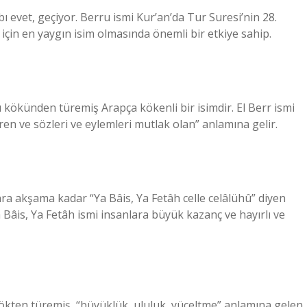
 evet, geçiyor. Berru ismi Kur’an’da Tur Suresi’nin 28.
için en yaygın isim olmasında önemli bir etkiye sahip.
rru kökünden türemiş Arapça kökenli bir isimdir. El Berr ismi
n ve sözleri ve eylemleri mutlak olan” anlamına gelir.
a akşama kadar “Ya Bâis, Ya Fetâh celle celâlühû” diyen
“Ya Bâis, Ya Fetâh ismi insanlara büyük kazanç ve hayırlı ve
nı kökten türemiş, “büyüklük, ululuk, yüceltme” anlamına gelen