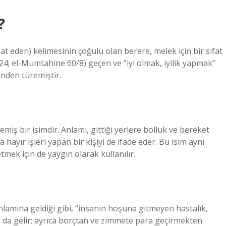
?
at eden) kelimesinin çoğulu olan berere, melek için bir sıfat
/224; el-Mumtahine 60/8) geçen ve “iyi olmak, iyilik yapmak”
ünden türemiştir.
iş bir isimdir. Anlamı, gittiği yerlere bolluk ve bereket
hayır işleri yapan bir kişiyi de ifade eder. Bu isim aynı
tmek için de yaygın olarak kullanılır.
nlamına geldiği gibi, “insanın hoşuna gitmeyen hastalık,
 da gelir; ayrıca borçtan ve zimmete para geçirmekten