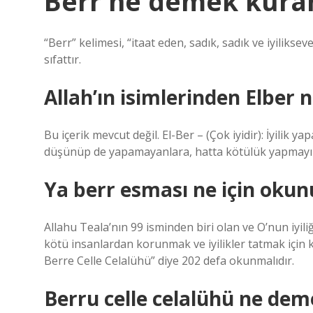
Berr ne demek kura
“Berr” kelimesi, “itaat eden, sadık, sadık ve iyilik
sıfattır.
Allah’ın isimlerinden Elber
Bu içerik mevcut değil. El-Ber – (Çok iyidir): İyilik y
düşünüp de yapamayanlara, hatta kötülük yapmayı d
Ya berr esması ne için okun
Allahu Teala’nın 99 isminden biri olan ve O’nun iyil
kötü insanlardan korunmak ve iyilikler tatmak için ku
Berre Celle Celalühü” diye 202 defa okunmalıdır.
Berru celle celalühü ne dem