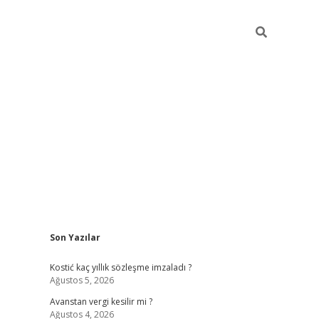
Sidebar
Son Yazılar
pia bella ca
Kostić kaç yıllık sözleşme imzaladı ?
Ağustos 5, 2026
Avanstan vergi kesilir mi ?
Ağustos 4, 2026