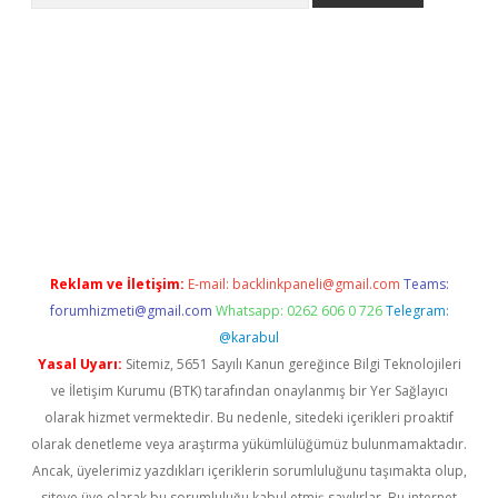
a casino giriş
Reklam ve İletişim:
E-mail:
backlinkpaneli@gmail.com
Teams:
forumhizmeti@gmail.com
Whatsapp: 0262 606 0 726
Telegram:
@karabul
Yasal Uyarı:
Sitemiz, 5651 Sayılı Kanun gereğince Bilgi Teknolojileri
ve İletişim Kurumu (BTK) tarafından onaylanmış bir Yer Sağlayıcı
olarak hizmet vermektedir. Bu nedenle, sitedeki içerikleri proaktif
olarak denetleme veya araştırma yükümlülüğümüz bulunmamaktadır.
Ancak, üyelerimiz yazdıkları içeriklerin sorumluluğunu taşımakta olup,
siteye üye olarak bu sorumluluğu kabul etmiş sayılırlar. Bu internet