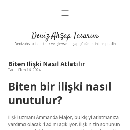
menüyü
Anasayfa
aç
Gizlilik Politikası
Deniz Ahşap Tasarım
Yasal Uyarı
Denizahsap ile estetik ve işlevsel ahşap çözümlerini takip edin
Biten Ilişki Nasıl Atlatılır
Tarih: Ekim 16, 2024
Biten bir ilişki nasıl
unutulur?
İlişki uzmanı Ammanda Major, bu kişiyi atlatmanıza
yardımcı olacak 4 adımı açıklıyor. İlişkinizin sonunun