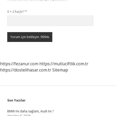
6 + 2 kaçtır?
*
https://fezanur.com
https://mutluciftlik.com.tr
https://dostelihasar.com.tr
Sitemap
Sidebar
Son Yazılar
BMW mi daha sağlam, Audi mi ?
Ağustos 6, 2026