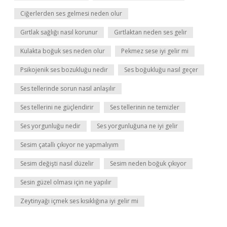
Ciğerlerden ses gelmesi neden olur
Gırtlak sağlığı nasıl korunur
Gırtlaktan neden ses gelir
Kulakta boğuk ses neden olur
Pekmez sese iyi gelir mi
Psikojenik ses bozukluğu nedir
Ses boğukluğu nasıl geçer
Ses tellerinde sorun nasıl anlaşılır
Ses tellerini ne güçlendirir
Ses tellerinin ne temizler
Ses yorgunluğu nedir
Ses yorgunluğuna ne iyi gelir
Sesim çatallı çıkıyor ne yapmalıyım
Sesim değişti nasıl düzelir
Sesim neden boğuk çıkıyor
Sesin güzel olması için ne yapılır
Zeytinyağı içmek ses kısıklığına iyi gelir mi