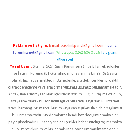
a casino giriş
Reklam ve İletişim:
E-mail:
backlinkpaneli@gmail.com
Teams:
forumhizmeti@gmail.com
Whatsapp: 0262 606 0 726
Telegram:
@karabul
Yasal Uyarı:
Sitemiz, 5651 Sayılı Kanun gereğince Bilgi Teknolojileri
ve İletişim Kurumu (BTK) tarafından onaylanmış bir Yer Sağlayıcı
olarak hizmet vermektedir. Bu nedenle, sitedeki içerikleri proaktif
olarak denetleme veya araştırma yükümlülüğümüz bulunmamaktadır.
Ancak, üyelerimiz yazdıkları içeriklerin sorumluluğunu taşımakta olup,
siteye üye olarak bu sorumluluğu kabul etmiş sayılırlar. Bu internet
sitesi, herhangi bir marka, kurum veya şahıs şirketi ile hiçbir bağlantısı
bulunmamaktadır. Sitede yalnızca kendi hazırladığımız makaleler
paylaşılmaktadır. Burada yer alan içerikler haber niteliği taşımamakta
olup, gerçek kurum ve kişiler hakkında paylaşım yapılmamaktadır.