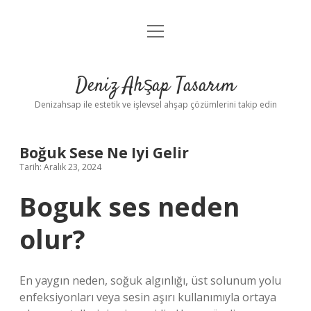
menüyü
Anasayfa
aç
Gizlilik Politikası
Deniz Ahşap Tasarım
Yasal Uyarı
Denizahsap ile estetik ve işlevsel ahşap çözümlerini takip edin
Boğuk Sese Ne Iyi Gelir
Tarih: Aralık 23, 2024
Boguk ses neden
olur?
En yaygın neden, soğuk algınlığı, üst solunum yolu
enfeksiyonları veya sesin aşırı kullanımıyla ortaya