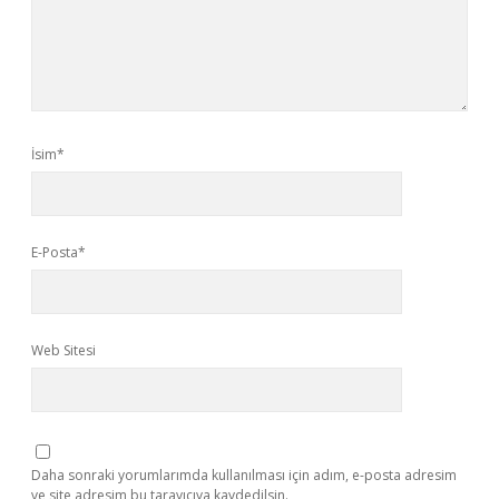
İsim*
E-Posta*
Web Sitesi
Daha sonraki yorumlarımda kullanılması için adım, e-posta adresim
ve site adresim bu tarayıcıya kaydedilsin.