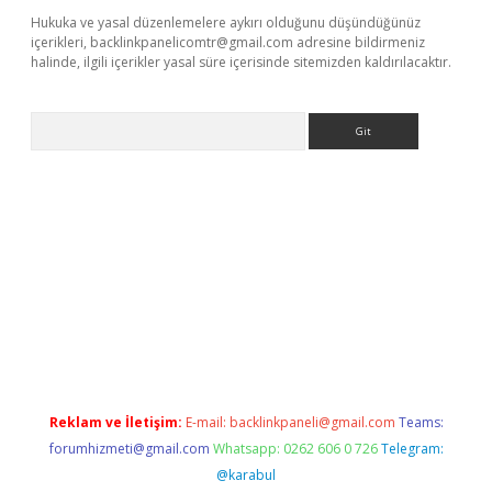
Hukuka ve yasal düzenlemelere aykırı olduğunu düşündüğünüz
içerikleri,
backlinkpanelicomtr@gmail.com
adresine bildirmeniz
halinde, ilgili içerikler yasal süre içerisinde sitemizden kaldırılacaktır.
Arama
casino giriş
Reklam ve İletişim:
E-mail:
backlinkpaneli@gmail.com
Teams:
forumhizmeti@gmail.com
Whatsapp: 0262 606 0 726
Telegram:
@karabul