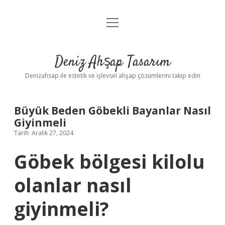
menüyü
Anasayfa
aç
Gizlilik Politikası
Deniz Ahşap Tasarım
Yasal Uyarı
Denizahsap ile estetik ve işlevsel ahşap çözümlerini takip edin
Büyük Beden Göbekli Bayanlar Nasıl
Giyinmeli
Tarih: Aralık 27, 2024
Göbek bölgesi kilolu
olanlar nasıl
giyinmeli?