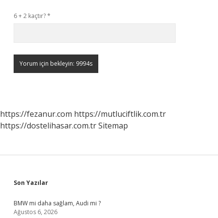
6 + 2 kaçtır?
*
https://fezanur.com
https://mutluciftlik.com.tr
https://dostelihasar.com.tr
Sitemap
Sidebar
Son Yazılar
BMW mi daha sağlam, Audi mi ?
Ağustos 6, 2026