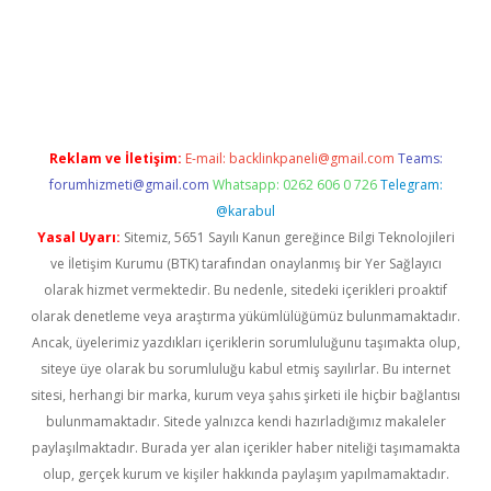
casino giriş
Reklam ve İletişim:
E-mail:
backlinkpaneli@gmail.com
Teams:
forumhizmeti@gmail.com
Whatsapp: 0262 606 0 726
Telegram:
@karabul
Yasal Uyarı:
Sitemiz, 5651 Sayılı Kanun gereğince Bilgi Teknolojileri
ve İletişim Kurumu (BTK) tarafından onaylanmış bir Yer Sağlayıcı
olarak hizmet vermektedir. Bu nedenle, sitedeki içerikleri proaktif
olarak denetleme veya araştırma yükümlülüğümüz bulunmamaktadır.
Ancak, üyelerimiz yazdıkları içeriklerin sorumluluğunu taşımakta olup,
siteye üye olarak bu sorumluluğu kabul etmiş sayılırlar. Bu internet
sitesi, herhangi bir marka, kurum veya şahıs şirketi ile hiçbir bağlantısı
bulunmamaktadır. Sitede yalnızca kendi hazırladığımız makaleler
paylaşılmaktadır. Burada yer alan içerikler haber niteliği taşımamakta
olup, gerçek kurum ve kişiler hakkında paylaşım yapılmamaktadır.