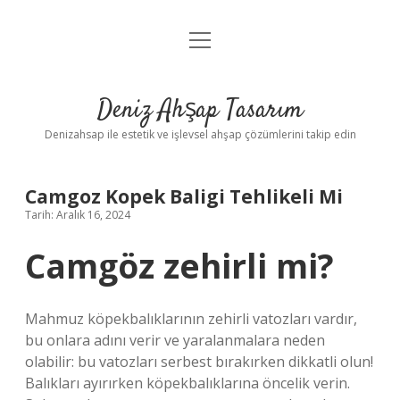
menüyü
Anasayfa
aç
Gizlilik Politikası
Deniz Ahşap Tasarım
Yasal Uyarı
Denizahsap ile estetik ve işlevsel ahşap çözümlerini takip edin
Camgoz Kopek Baligi Tehlikeli Mi
Tarih: Aralık 16, 2024
Camgöz zehirli mi?
Mahmuz köpekbalıklarının zehirli vatozları vardır,
bu onlara adını verir ve yaralanmalara neden
olabilir: bu vatozları serbest bırakırken dikkatli olun!
Balıkları ayırırken köpekbalıklarına öncelik verin.