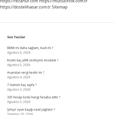
https://fezanur.com
https://mutluciftlik.com.tr
https://dostelihasar.com.tr
Sitemap
Sidebar
Son Yazılar
BMW mi daha sağlam, Audi mi ?
Ağustos 6, 2026
Kostić kaç yıllık sözleşme imzaladı ?
Ağustos 5, 2026
Avanstan vergi kesilir mi ?
Ağustos 4, 2026
7 Hamim kaç sayfa ?
Ağustos 3, 2026
335 hesap kodu hangi hesaba aittir ?
Ağustos 3, 2026
Şimşir oyun kaşığı nasıl yağlanır ?
Temmuz 30, 2026