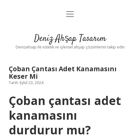
menüyü
Anasayfa
aç
Gizlilik Politikası
Deniz Ahşap Tasarım
Yasal Uyarı
Denizahsap ile estetik ve işlevsel ahşap çözümlerini takip edin
Çoban Çantası Adet Kanamasını
Keser Mi
Tarih: Eylül 23, 2024
Çoban çantası adet
kanamasını
durdurur mu?