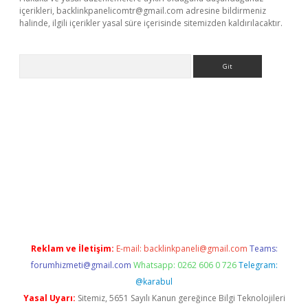
içerikleri,
backlinkpanelicomtr@gmail.com
adresine bildirmeniz
halinde, ilgili içerikler yasal süre içerisinde sitemizden kaldırılacaktır.
Arama
a casino giriş
Reklam ve İletişim:
E-mail:
backlinkpaneli@gmail.com
Teams:
forumhizmeti@gmail.com
Whatsapp: 0262 606 0 726
Telegram:
@karabul
Yasal Uyarı:
Sitemiz, 5651 Sayılı Kanun gereğince Bilgi Teknolojileri