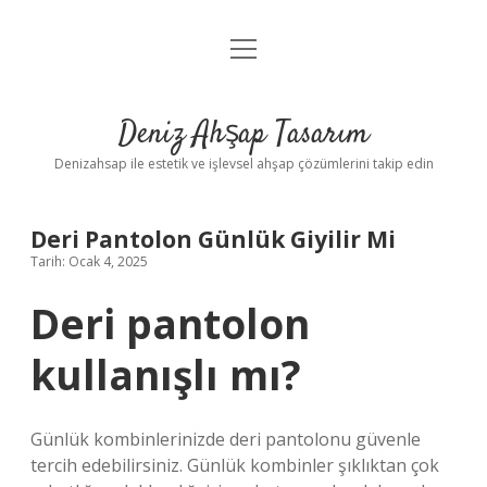
menüyü
Anasayfa
aç
Gizlilik Politikası
Deniz Ahşap Tasarım
Yasal Uyarı
Denizahsap ile estetik ve işlevsel ahşap çözümlerini takip edin
Deri Pantolon Günlük Giyilir Mi
Tarih: Ocak 4, 2025
Deri pantolon
kullanışlı mı?
Günlük kombinlerinizde deri pantolonu güvenle
tercih edebilirsiniz. Günlük kombinler şıklıktan çok