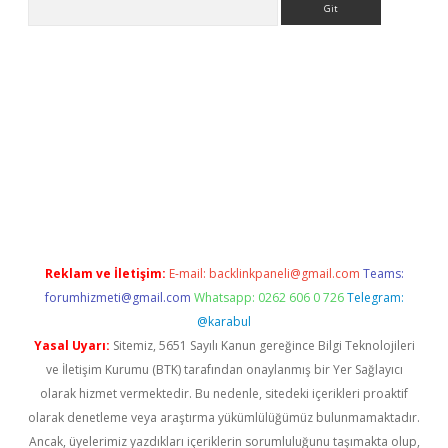
casino giriş
Reklam ve İletişim:
E-mail:
backlinkpaneli@gmail.com
Teams:
forumhizmeti@gmail.com
Whatsapp: 0262 606 0 726
Telegram:
@karabul
Yasal Uyarı:
Sitemiz, 5651 Sayılı Kanun gereğince Bilgi Teknolojileri
ve İletişim Kurumu (BTK) tarafından onaylanmış bir Yer Sağlayıcı
olarak hizmet vermektedir. Bu nedenle, sitedeki içerikleri proaktif
olarak denetleme veya araştırma yükümlülüğümüz bulunmamaktadır.
Ancak, üyelerimiz yazdıkları içeriklerin sorumluluğunu taşımakta olup,