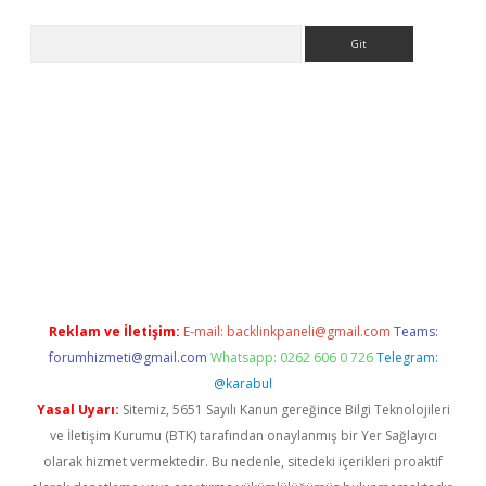
Arama
bella casino giriş
Reklam ve İletişim:
E-mail:
backlinkpaneli@gmail.com
Teams:
forumhizmeti@gmail.com
Whatsapp: 0262 606 0 726
Telegram:
@karabul
Yasal Uyarı:
Sitemiz, 5651 Sayılı Kanun gereğince Bilgi Teknolojileri
ve İletişim Kurumu (BTK) tarafından onaylanmış bir Yer Sağlayıcı
olarak hizmet vermektedir. Bu nedenle, sitedeki içerikleri proaktif