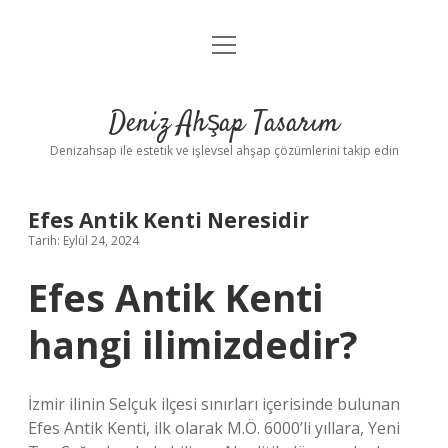
menüyü
Anasayfa
aç
Gizlilik Politikası
Deniz Ahşap Tasarım
Yasal Uyarı
Denizahsap ile estetik ve işlevsel ahşap çözümlerini takip edin
Efes Antik Kenti Neresidir
Tarih: Eylül 24, 2024
Efes Antik Kenti
hangi ilimizdedir?
İzmir ilinin Selçuk ilçesi sınırları içerisinde bulunan
Efes Antik Kenti, ilk olarak M.Ö. 6000’li yıllara, Yeni