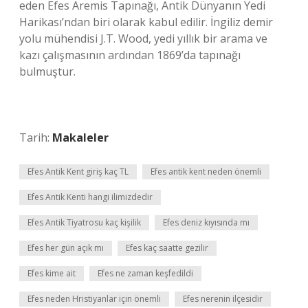
eden Efes Aremis Tapınağı, Antik Dünyanın Yedi
Harikası’ndan biri olarak kabul edilir. İngiliz demir
yolu mühendisi J.T. Wood, yedi yıllık bir arama ve
kazı çalışmasının ardından 1869’da tapınağı
bulmuştur.
Tarih:
Makaleler
Efes Antik Kent giriş kaç TL
Efes antik kent neden önemli
Efes Antik Kenti hangi ilimizdedir
Efes Antik Tiyatrosu kaç kişilik
Efes deniz kıyısında mı
Efes her gün açık mı
Efes kaç saatte gezilir
Efes kime ait
Efes ne zaman keşfedildi
Efes neden Hristiyanlar için önemli
Efes nerenin ilçesidir