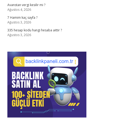
Avanstan vergi kesilir mi ?
Ağustos 4, 2026
7 Hamim kaç sayfa ?
Ağustos 3, 2026
335 hesap kodu hangi hesaba aittir ?
Ağustos 3, 2026