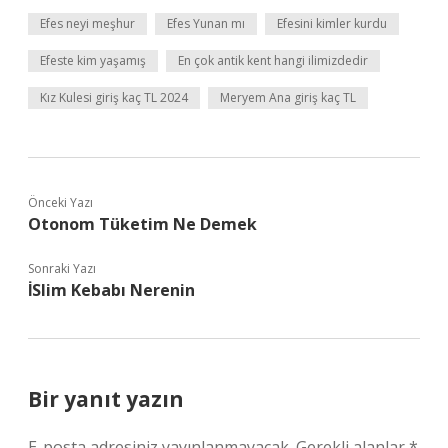
Efes neyi meşhur
Efes Yunan mı
Efesini kimler kurdu
Efeste kim yaşamış
En çok antik kent hangi ilimizdedir
Kız Kulesi giriş kaç TL 2024
Meryem Ana giriş kaç TL
Önceki Yazı
Otonom Tüketim Ne Demek
Sonraki Yazı
İSlim Kebabı Nerenin
Bir yanıt yazın
E-posta adresiniz yayınlanmayacak.
Gerekli alanlar
*