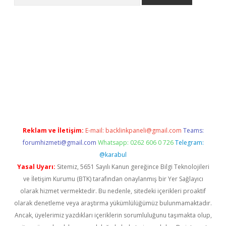
pia bella casino giriş
Reklam ve İletişim:
E-mail:
backlinkpaneli@gmail.com
Teams:
forumhizmeti@gmail.com
Whatsapp: 0262 606 0 726
Telegram:
@karabul
Yasal Uyarı:
Sitemiz, 5651 Sayılı Kanun gereğince Bilgi Teknolojileri
ve İletişim Kurumu (BTK) tarafından onaylanmış bir Yer Sağlayıcı
olarak hizmet vermektedir. Bu nedenle, sitedeki içerikleri proaktif
olarak denetleme veya araştırma yükümlülüğümüz bulunmamaktadır.
Ancak, üyelerimiz yazdıkları içeriklerin sorumluluğunu taşımakta olup,