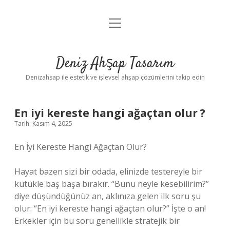
menüyü
Anasayfa
aç
Gizlilik Politikası
Deniz Ahşap Tasarım
Yasal Uyarı
Denizahsap ile estetik ve işlevsel ahşap çözümlerini takip edin
En iyi kereste hangi ağaçtan olur ?
Tarih: Kasım 4, 2025
En İyi Kereste Hangi Ağaçtan Olur?
Hayat bazen sizi bir odada, elinizde testereyle bir
kütükle baş başa bırakır. “Bunu neyle kesebilirim?”
diye düşündüğünüz an, aklınıza gelen ilk soru şu
olur: “En iyi kereste hangi ağaçtan olur?” İşte o an!
Erkekler için bu soru genellikle stratejik bir