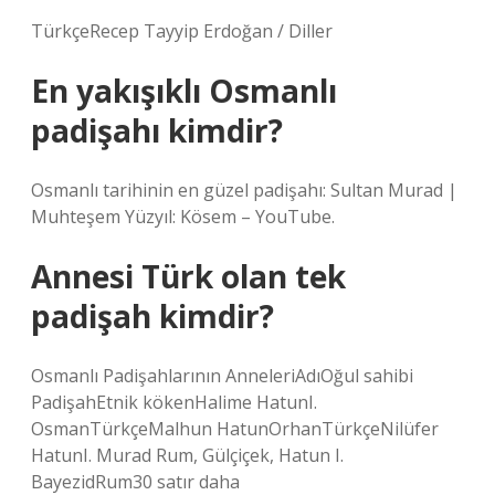
TürkçeRecep Tayyip Erdoğan / Diller
En yakışıklı Osmanlı
padişahı kimdir?
Osmanlı tarihinin en güzel padişahı: Sultan Murad |
Muhteşem Yüzyıl: Kösem – YouTube.
Annesi Türk olan tek
padişah kimdir?
Osmanlı Padişahlarının AnneleriAdıOğul sahibi
PadişahEtnik kökenHalime HatunI.
OsmanTürkçeMalhun HatunOrhanTürkçeNilüfer
HatunI. Murad Rum, Gülçiçek, Hatun I.
BayezidRum30 satır daha