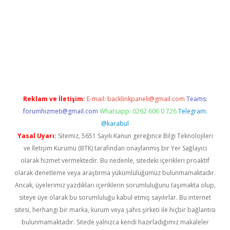
ella casino giriş
Reklam ve İletişim:
E-mail:
backlinkpaneli@gmail.com
Teams:
forumhizmeti@gmail.com
Whatsapp: 0262 606 0 726
Telegram:
@karabul
Yasal Uyarı:
Sitemiz, 5651 Sayılı Kanun gereğince Bilgi Teknolojileri
ve İletişim Kurumu (BTK) tarafından onaylanmış bir Yer Sağlayıcı
olarak hizmet vermektedir. Bu nedenle, sitedeki içerikleri proaktif
olarak denetleme veya araştırma yükümlülüğümüz bulunmamaktadır.
Ancak, üyelerimiz yazdıkları içeriklerin sorumluluğunu taşımakta olup,
siteye üye olarak bu sorumluluğu kabul etmiş sayılırlar. Bu internet
sitesi, herhangi bir marka, kurum veya şahıs şirketi ile hiçbir bağlantısı
bulunmamaktadır. Sitede yalnızca kendi hazırladığımız makaleler