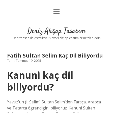
menüyü
Anasayfa
aç
Gizlilik Politikası
Deniz Ahşap Tasarım
Yasal Uyarı
Denizahsap ile estetik ve işlevsel ahşap çözümlerini takip edin
Fatih Sultan Selim Kaç Dil Biliyordu
Tarih: Temmuz 19, 2025
Kanuni kaç dil
biliyordu?
Yavuz’un (I. Selim) Sultan Selim’den Farsça, Arapça
ve Tatarca öğrendiğini biliyoruz. Kanuni Sultan