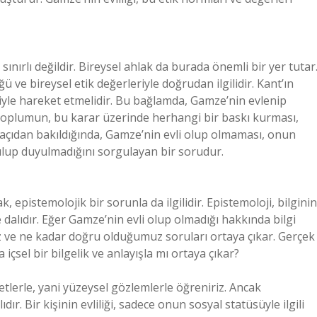
ınırlı değildir. Bireysel ahlak da burada önemli bir yer tutar
 ve bireysel etik değerleriyle doğrudan ilgilidir. Kant’ın
esiyle hareket etmelidir. Bu bağlamda, Gamze’nin evlenip
 Toplumun, bu karar üzerinde herhangi bir baskı kurması,
u açıdan bakıldığında, Gamze’nin evli olup olmaması, onun
ulup duyulmadığını sorgulayan bir sorudur.
, epistemolojik bir sorunla da ilgilidir. Epistemoloji, bilginin
e dalıdır. Eğer Gamze’nin evli olup olmadığı hakkında bilgi
iz ve ne kadar doğru olduğumuz soruları ortaya çıkar. Gerçek
a içsel bir bilgelik ve anlayışla mı ortaya çıkar?
retlerle, yani yüzeysel gözlemlerle öğreniriz. Ancak
dır. Bir kişinin evliliği, sadece onun sosyal statüsüyle ilgili