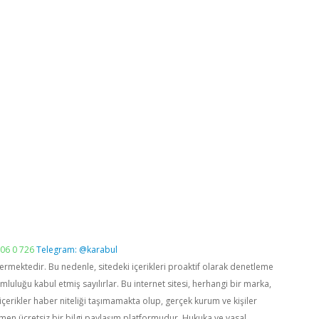
06 0 726
Telegram: @karabul
vermektedir. Bu nedenle, sitedeki içerikleri proaktif olarak denetleme
luğu kabul etmiş sayılırlar. Bu internet sitesi, herhangi bir marka,
içerikler haber niteliği taşımamakta olup, gerçek kurum ve kişiler
men ücretsiz bir bilgi paylaşım platformudur. Hukuka ve yasal