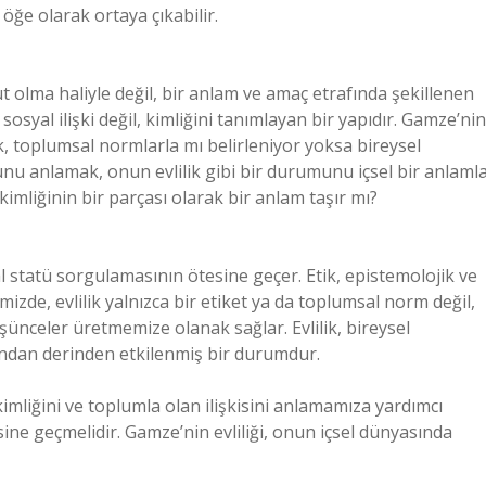
r öğe olarak ortaya çıkabilir.
ut olma haliyle değil, bir anlam ve amaç etrafında şekillenen
bir sosyal ilişki değil, kimliğini tanımlayan bir yapıdır. Gamze’nin
lik, toplumsal normlarla mı belirleniyor yoksa bireysel
şunu anlamak, onun evlilik gibi bir durumunu içsel bir anlaml
kimliğinin bir parçası olarak bir anlam taşır mı?
l statü sorgulamasının ötesine geçer. Etik, epistemolojik ve
izde, evlilik yalnızca bir etiket ya da toplumsal norm değil,
üşünceler üretmemize olanak sağlar. Evlilik, bireysel
fından derinden etkilenmiş bir durumdur.
mliğini ve toplumla olan ilişkisini anlamamıza yardımcı
esine geçmelidir. Gamze’nin evliliği, onun içsel dünyasında