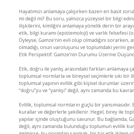
Hayatımızı anlamaya çalışırken bazen en basit soruların
mi değil mi? Bu soru, yalnızca yüzeysel bir bilgi edi
ilişkilerini, kimliğini anlamaya yönelik derin bir ar
etik, bilgi kuramı (epistemoloji) ve varlık felsefesi (o
Öyleyse, Gamze’nin evli olup olmadığını sorarken, 
olmadığı, onun varoluşunu ve toplumdaki yerini ger
Etik Perspektif: Gamze’nin Durumu Üzerine Düşünc
Etik, doğru ile yanlış arasındaki farkları anlamaya çal
toplumsal normlarla ve bireysel seçimlerle sıkı bir 
toplumsal yapının evlilik gibi kişisel durumlar üzeri
“doğru”yu ve “yanlışı” değil, aynı zamanda bu kavram
Evlilik, toplumsal normların güçlü bir yansımasıdır. B
kurallar ve değerlerle şekillenir. Hegel, birey ile top
yapılar içinde oluştuğunu savunur. Bu bağlamda, Ga
değil, aynı zamanda bulunduğu toplumun evlilik kural
gelmişse, bu normdan sapmak, bir tür etik ikilem olu