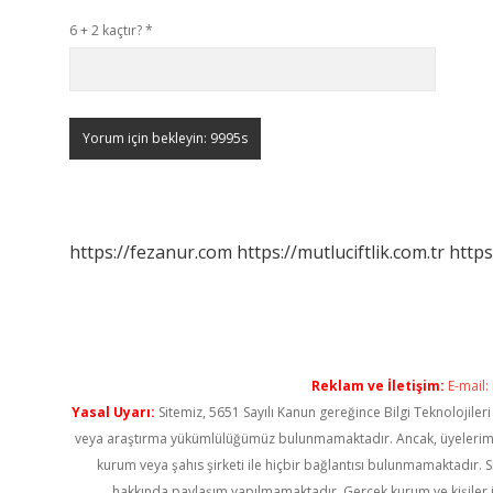
6 + 2 kaçtır?
*
https://fezanur.com
https://mutluciftlik.com.tr
https
Reklam ve İletişim:
E-mail:
Yasal Uyarı:
Sitemiz, 5651 Sayılı Kanun gereğince Bilgi Teknolojiler
veya araştırma yükümlülüğümüz bulunmamaktadır. Ancak, üyelerimiz ya
kurum veya şahıs şirketi ile hiçbir bağlantısı bulunmamaktadır. S
hakkında paylaşım yapılmamaktadır. Gerçek kurum ve kişiler i