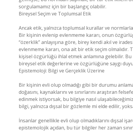
sorgulamamız için bir başlangıç olabilir.
Bireysel Seçim ve Toplumsal Etik
Ancak etik, yalnızca toplumsal kurallar ve normlarla s
Bir kişinin evlenip evlenmeme kararı, onun özgürlüğü
“özerklik” anlayışına göre, birey kendi akıl ve irad
evlenmeme kararı, ona ait bir etik seçim olmalıdır.
kişisel özgürlüğü ihlal etmek anlamına gelebilir. B
bireysel etik değerlerine ve özgürlüğüne saygı duy
Epistemoloji: Bilgi ve Gerçeklik Üzerine
Bir kişinin evli olup olmadığı gibi bir durumu anlamak
doğasını, kaynaklarını ve sınırlarını araştıran felsef
edinmek istiyorsak, bu bilgiye nasıl ulaşabileceğim
bilgi, yalnızca dışsal bir gözlemle mi elde edilir, yoks
İnsanlar genellikle evli olup olmadıklarını dışsal işa
epistemolojik açıdan, bu tür bilgiler her zaman sınırlı