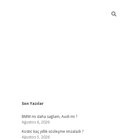
Sidebar
Son Yazılar
pia bella casino giriş
BMW mi daha sağlam, Audi mi ?
Ağustos 6, 2026
Kostić kaç yıllık sözleşme imzaladı ?
Ağustos 5, 2026