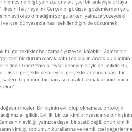
erinlemesine bilgi, yalnızca ona ait içsel bir anlayışla ortaya
ilkesini hatırlayalım: Gerçek bilgi, dışsal gözlemlerden çok,
e’nin evli olup olmadığını sorgularken, yalnızca yüzeydeki
ni ve içsel dünyasında nasıl şekillendiğini de düşünmek
cak bu gerçeklikler her zaman yüzeysel kalabilir. Gamze’nin
“gerçek” bir durum olarak kabul edilebilir. Ancak bu bilginin
le değil, Gamze’nin bireysel deneyimleriyle de ilgilidir. Bu,
 Dışsal gerçeklik ile bireysel gerçeklik arasında nasıl bir
k, sadece toplumun bir parçası olarak bakmakla sınırlı mıdır,
rekir?
n doğasını inceler. Bir kişinin evli olup olmaması, ontolojik
ğımızla ilgilidir. Evlilik, bir tür kimlik inşasıdır ve bir kişinin
ze’nin evliliği, yalnızca dışsal bir statü değil, onun kimlik
insanın kimliği, toplumun kurallarına ve kendi içsel değerlerin