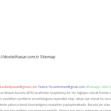
://dostelihasar.com.tr
Sitemap
backlinkpaneli@gmail.com
Teams:
forumhizmeti@gmail.com
Whatsapp: 0262 6
i ve İletişim Kurumu (BTK) tarafından onaylanmış bir Yer Sağlayıcı olarak hizmet 
zdıkları içeriklerin sorumluluğunu taşımakta olup, siteye üye olarak bu sorumlu
itede yalnızca kendi hazırladığımız makaleler paylaşılmaktadır. Burada yer alan 
le isim benzerlikleri tamamen tesadüfidir. Sitemiz, kar amacı gütmeyen ve tama