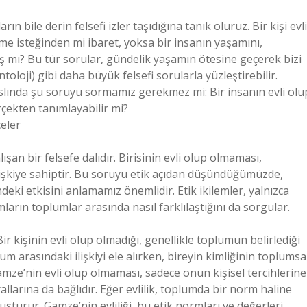
 bile derin felsefi izler taşıdığına tanık oluruz. Bir kişi evli
nme isteğinden mi ibaret, yoksa bir insanın yaşamını,
ayış mı? Bu tür sorular, gündelik yaşamın ötesine geçerek bizi
ntoloji) gibi daha büyük felsefi sorularla yüzleştirebilir.
aslında şu soruyu sormamız gerekmez mi: Bir insanın evli olu
çekten tanımlayabilir mi?
eler
ışan bir felsefe dalıdır. Birisinin evli olup olmaması,
ilişkiye sahiptir. Bu soruyu etik açıdan düşündüğümüzde,
ndeki etkisini anlamamız önemlidir. Etik ikilemler, yalnızca
ların toplumlar arasında nasıl farklılaştığını da sorgular.
ir kişinin evli olup olmadığı, genellikle toplumun belirlediği
lum arasındaki ilişkiyi ele alırken, bireyin kimliğinin toplumsa
mze’nin evli olup olmaması, sadece onun kişisel tercihlerine
larına da bağlıdır. Eğer evlilik, toplumda bir norm haline
şturur. Gamze’nin evliliği, bu etik normları ve değerleri