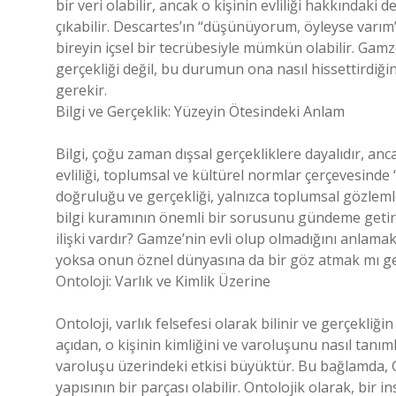
bir veri olabilir, ancak o kişinin evliliği hakkındaki d
çıkabilir. Descartes’ın “düşünüyorum, öyleyse varım” 
bireyin içsel bir tecrübesiyle mümkün olabilir. Gamz
gerçekliği değil, bu durumun ona nasıl hissettirdiği
gerekir.
Bilgi ve Gerçeklik: Yüzeyin Ötesindeki Anlam
Bilgi, çoğu zaman dışsal gerçekliklere dayalıdır, an
evliliği, toplumsal ve kültürel normlar çerçevesinde 
doğruluğu ve gerçekliği, yalnızca toplumsal gözlemler
bilgi kuramının önemli bir sorusunu gündeme getirir:
ilişki vardır? Gamze’nin evli olup olmadığını anlama
yoksa onun öznel dünyasına da bir göz atmak mı ge
Ontoloji: Varlık ve Kimlik Üzerine
Ontoloji, varlık felsefesi olarak bilinir ve gerçekliği
açıdan, o kişinin kimliğini ve varoluşunu nasıl tanımladı
varoluşu üzerindeki etkisi büyüktür. Bu bağlamda, Gam
yapısının bir parçası olabilir. Ontolojik olarak, bir 