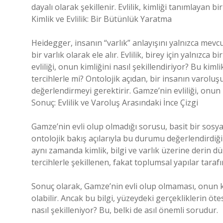
dayalı olarak şekillenir. Evlilik, kimliği tanımlayan bi
Kimlik ve Evlilik: Bir Bütünlük Yaratma
Heidegger, insanın “varlık” anlayışını yalnızca mevc
bir varlık olarak ele alır. Evlilik, birey için yalnızca 
evliliği, onun kimliğini nasıl şekillendiriyor? Bu kim
tercihlerle mi? Ontolojik açıdan, bir insanın varolu
değerlendirmeyi gerektirir. Gamze’nin evliliği, onun 
Sonuç: Evlilik ve Varoluş Arasındaki İnce Çizgi
Gamze’nin evli olup olmadığı sorusu, basit bir sosya
ontolojik bakış açılarıyla bu durumu değerlendirdiğim
aynı zamanda kimlik, bilgi ve varlık üzerine derin d
tercihlerle şekillenen, fakat toplumsal yapılar tara
Sonuç olarak, Gamze’nin evli olup olmaması, onun ki
olabilir. Ancak bu bilgi, yüzeydeki gerçekliklerin öt
nasıl şekilleniyor? Bu, belki de asıl önemli sorudur.