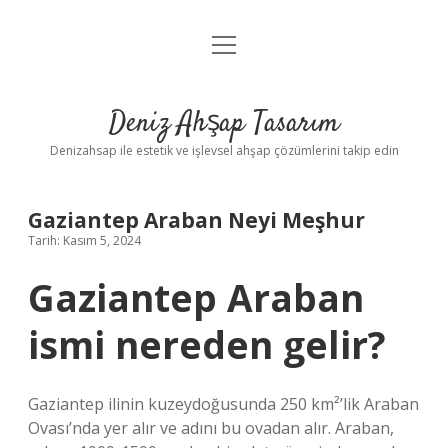
menüyü
Anasayfa
aç
Gizlilik Politikası
Deniz Ahşap Tasarım
Yasal Uyarı
Denizahsap ile estetik ve işlevsel ahşap çözümlerini takip edin
Gaziantep Araban Neyi Meşhur
Tarih: Kasım 5, 2024
Gaziantep Araban
ismi nereden gelir?
Gaziantep ilinin kuzeydoğusunda 250 km²’lik Araban
Ovası’nda yer alır ve adını bu ovadan alır. Araban,