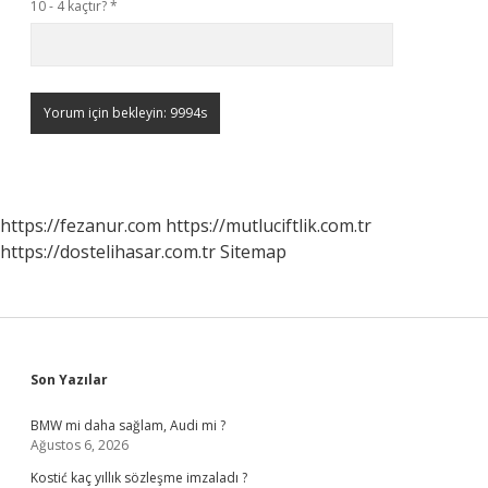
10 - 4 kaçtır?
*
https://fezanur.com
https://mutluciftlik.com.tr
https://dostelihasar.com.tr
Sitemap
Sidebar
Son Yazılar
BMW mi daha sağlam, Audi mi ?
Ağustos 6, 2026
Kostić kaç yıllık sözleşme imzaladı ?