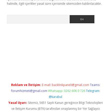
halinde, ilgili içerikler yasal süre içerisinde sitemizden kaldırılacaktır.
Arama
ella casino giriş
Reklam ve İletişim:
E-mail:
backlinkpaneli@gmail.com
Teams:
forumhizmeti@gmail.com
Whatsapp: 0262 606 0 726
Telegram:
@karabul
Yasal Uyarı:
Sitemiz, 5651 Sayılı Kanun gereğince Bilgi Teknolojileri
ve İletişim Kurumu (BTK) tarafından onaylanmış bir Yer Sağlayıcı