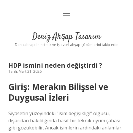
menüyü
Anasayfa
aç
Gizlilik Politikası
Deniz Ahşap Tasarım
Yasal Uyarı
Denizahsap ile estetik ve işlevsel ahşap çözümlerini takip edin
HDP ismini neden değiştirdi ?
Tarih: Mart 21, 2026
Giriş: Merakın Bilişsel ve
Duygusal İzleri
Siyasetin yüzeyindeki “isim değişikliği” olgusu,
dışarıdan bakıldığında basit bir teknik uyum çabası
gibi gözükebilir. Ancak isimlerin ardındaki anlamlar,