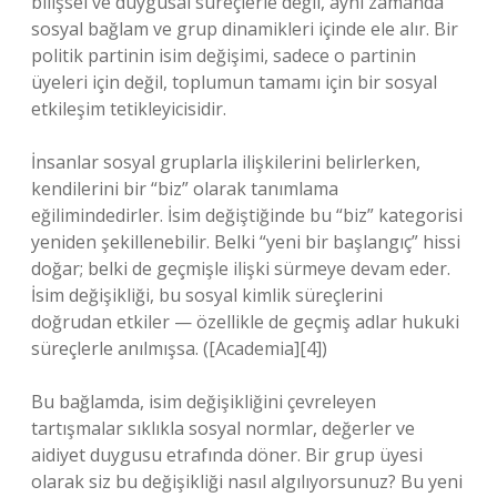
bilişsel ve duygusal süreçlerle değil, aynı zamanda
sosyal bağlam ve grup dinamikleri içinde ele alır. Bir
politik partinin isim değişimi, sadece o partinin
üyeleri için değil, toplumun tamamı için bir
sosyal
etkileşim
tetikleyicisidir.
İnsanlar sosyal gruplarla ilişkilerini belirlerken,
kendilerini bir “biz” olarak tanımlama
eğilimindedirler. İsim değiştiğinde bu “biz” kategorisi
yeniden şekillenebilir. Belki “yeni bir başlangıç” hissi
doğar; belki de geçmişle ilişki sürmeye devam eder.
İsim değişikliği, bu sosyal kimlik süreçlerini
doğrudan etkiler — özellikle de geçmiş adlar hukuki
süreçlerle anılmışsa. ([Academia][4])
Bu bağlamda, isim değişikliğini çevreleyen
tartışmalar sıklıkla sosyal normlar, değerler ve
aidiyet duygusu etrafında döner. Bir grup üyesi
olarak siz bu değişikliği nasıl algılıyorsunuz? Bu yeni