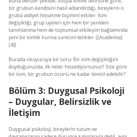
Buna benzer şekilde, sosyal kimlik teorisine göre,
bir grubun kendisini nasıl adlandırdığı, bireylerin o
gruba aidiyet hissetme biçimini etkiler. İsim
değişikliği, grup üyeleri için hem bir yeniden
tanımlanma hem de toplumsal
etkileşim
bağlamında
yeni bir kimlik kurma sürecini tetikler. ([Academia]
[4])
Burada okuyucuya bir soru: Bir isim değişikliğini
duyduğunuzda, ilk neler hissediyorsunuz? Size göre
bir isim, bir grubun özünü ne kadar temsil edebilir?
Bölüm 3: Duygusal Psikoloji
– Duygular, Belirsizlik ve
İletişim
Duygusal psikoloji, bireylerin tutum ve
davranışlarını sadece düşünce kalıplarıyla değil, aynı