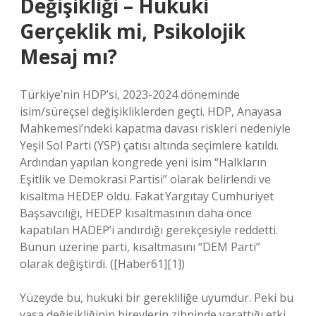
Değişikliği – Hukuki
Gerçeklik mi, Psikolojik
Mesaj mı?
Türkiye’nin HDP’si, 2023-2024 döneminde
isim/süreçsel değişikliklerden geçti. HDP, Anayasa
Mahkemesi’ndeki kapatma davası riskleri nedeniyle
Yeşil Sol Parti (YSP) çatısı altında seçimlere katıldı.
Ardından yapılan kongrede yeni isim “Halkların
Eşitlik ve Demokrasi Partisi” olarak belirlendi ve
kısaltma HEDEP oldu. Fakat Yargıtay Cumhuriyet
Başsavcılığı, HEDEP kısaltmasının daha önce
kapatılan HADEP’i andırdığı gerekçesiyle reddetti.
Bunun üzerine parti, kısaltmasını “DEM Parti”
olarak değiştirdi. ([Haber61][1])
Yüzeyde bu, hukuki bir gerekliliğe uyumdur. Peki bu
yasa değişikliğinin bireylerin zihninde yarattığı etki